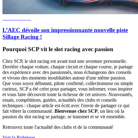
Actu des clubs
L’AEC dévoile son impressionnante nouvelle piste
Sillage Racing !
Pourquoi SCP vit le slot racing avec passion
Chez SCP, le slot racing est avant tout une aventure personnelle.
Derrière chaque voiture, chaque circuit et chaque course, je partage
des expérience avec des passionnés, nous échangeons des conseils
et vivons des moments inoubliables autour d'une même passion.
Que vous soyez débutant, pilote confirmé, collectionneur ou simple
curieux, SCP a été créer pour partager, vous informer, vous inspirer
et vous faire découvrir toute la richesse de cet univers. Nouveautés,
essais, compétitions, guides, actualités des clubs et conseils
techniques : chaque article est écrit avec l'envie de partager ce qui
fait vibrer la communauté.
Bienvenue chez SCP
, un lieu où la
passion du slot racing se partage, se transmet et se vit ensemble.
Retrouvez toute l'actualité des clubs et de la communauté
Voir la Rubrique →