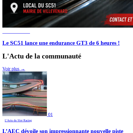
Actu des clubs
Le SC51 lance une endurance GT3 de 6 heures !
L'Actu de la communauté
Voir plus →
01
L’Actu du Slot Racing
L’AEC dévoile son impressionnante nouvelle piste