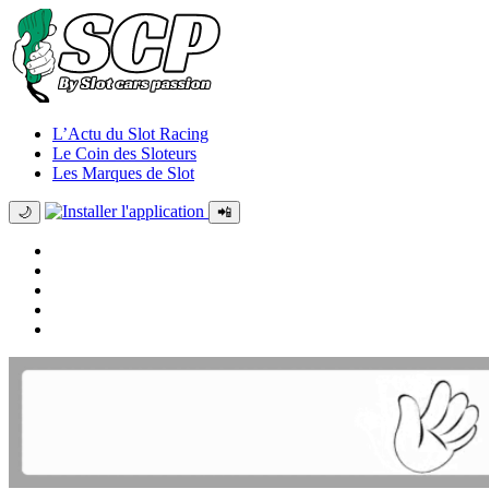
L’Actu du Slot Racing
Le Coin des Sloteurs
Les Marques de Slot
🌙
📲