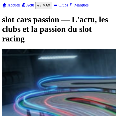
🏠
Accueil
📰
Actu
🏁
Clubs
🔖
Marques
🏎️
MAX
slot cars passion
—
L'actu, les
clubs et la passion du slot
racing