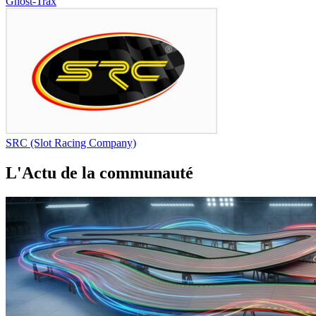
Ghost-Trax
SRC (Slot Racing Company)
L'Actu de la communauté