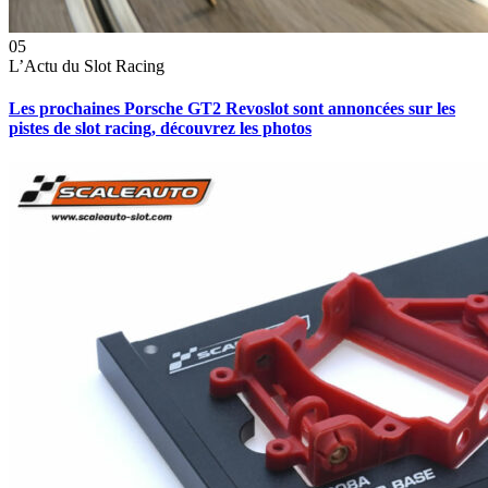
05
L’Actu du Slot Racing
Les prochaines Porsche GT2 Revoslot sont annoncées sur les
pistes de slot racing, découvrez les photos