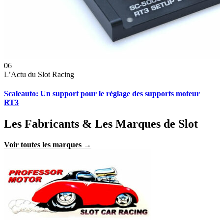
06
L’Actu du Slot Racing
Scaleauto: Un support pour le réglage des supports moteur
RT3
Les Fabricants & Les Marques de Slot
Voir toutes les marques →