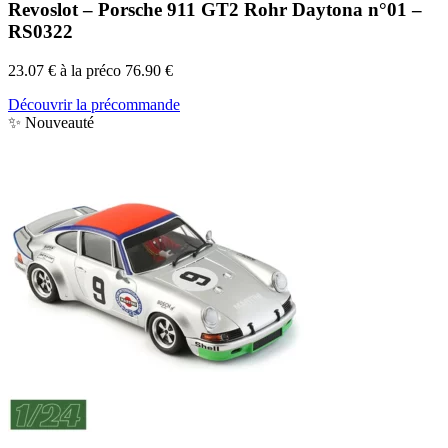
Revoslot – Porsche 911 GT2 Rohr Daytona n°01 –
RS0322
23.07 € à la préco
76.90 €
Découvrir la précommande
✨
Nouveauté