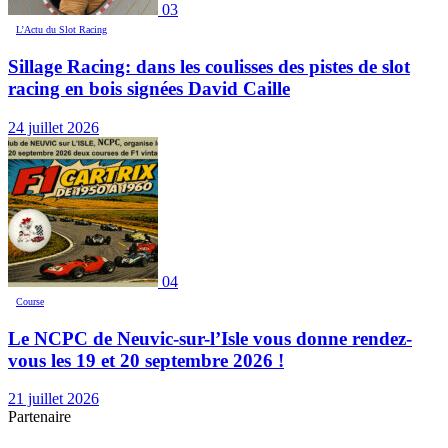
03
L’Actu du Slot Racing
Sillage Racing: dans les coulisses des pistes de slot
racing en bois signées David Caille
24 juillet 2026
04
Course
Le NCPC de Neuvic-sur-l’Isle vous donne rendez-
vous les 19 et 20 septembre 2026 !
21 juillet 2026
Partenaire