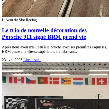
L’Actu du Slot Racing
Le trio de nouvelle décoration des
Porsche 911 signé BRM prend vie
Après nous avoir mis l’eau à la bouche avec ses premières esquisses,
BRM passe à la vitesse supérieure. Le fabricant…
23 avril 2026
Lire la suite