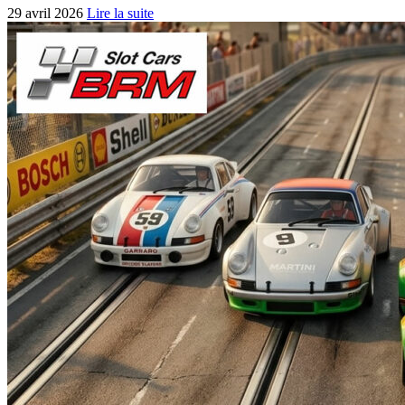
29 avril 2026
Lire la suite