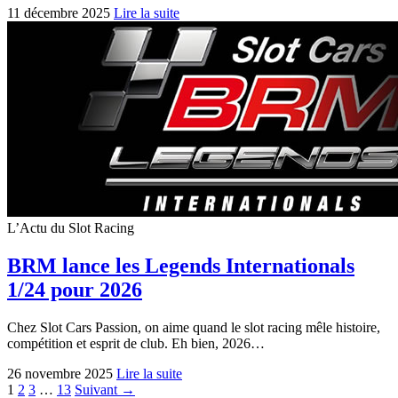
11 décembre 2025
Lire la suite
L’Actu du Slot Racing
BRM lance les Legends Internationals
1/24 pour 2026
Chez Slot Cars Passion, on aime quand le slot racing mêle histoire,
compétition et esprit de club. Eh bien, 2026…
26 novembre 2025
Lire la suite
1
2
3
…
13
Suivant →