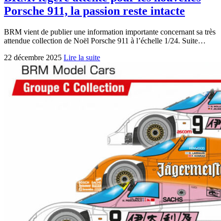
Porsche 911, la passion reste intacte
BRM vient de publier une information importante concernant sa très
attendue collection de Noël Porsche 911 à l’échelle 1/24. Suite…
22 décembre 2025
Lire la suite