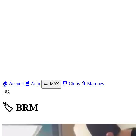
🏠
Accueil
📰
Actu
🏁
Clubs
🔖
Marques
🏎️
MAX
Tag
🏷️ BRM