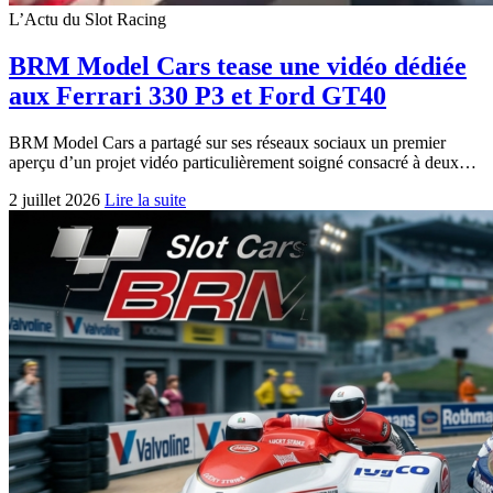
L’Actu du Slot Racing
BRM Model Cars tease une vidéo dédiée
aux Ferrari 330 P3 et Ford GT40
BRM Model Cars a partagé sur ses réseaux sociaux un premier
aperçu d’un projet vidéo particulièrement soigné consacré à deux…
2 juillet 2026
Lire la suite