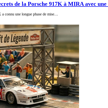
crets de la Porsche 917K à MIRA avec une é
7K a connu une longue phase de mise…