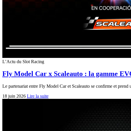
L’Actu du Slot Racing
Fly Model Car x Scaleauto : la gamme EVO
Le partenariat entre Fly Model Car et Scaleauto se confirme et prend
18 juin 2026
Lire la suite