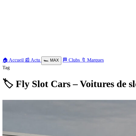
🏠
Accueil
📰
Actu
🏁
Clubs
🔖
Marques
🏎️
MAX
Tag
🏷️ Fly Slot Cars – Voitures de s