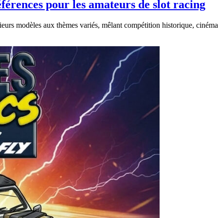
férences pour les amateurs de slot racing
ieurs modèles aux thèmes variés, mêlant compétition historique, ciném