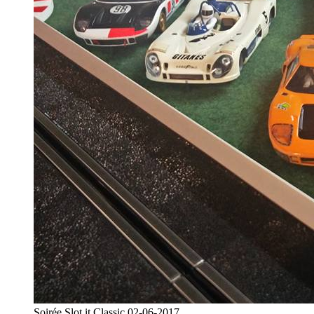
Soirée Slot.it Classic 02-06-2017