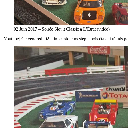
02 Juin 2017 – Soirée Slot.it Classic à L’Étrat (vidéo)
[Youtube] Ce vendredi 02 juin les sloteurs stéphanois étaient réunis pou