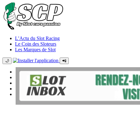
L’Actu du Slot Racing
Le Coin des Sloteurs
Les Marques de Slot
🌙
📲