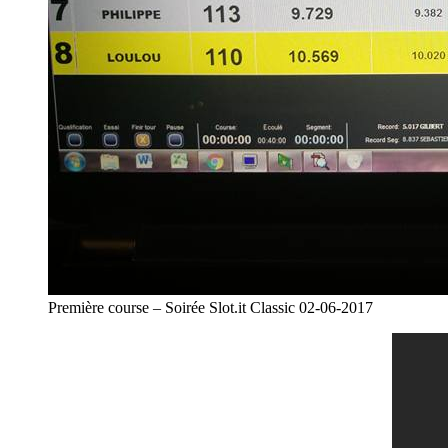
Première course – Soirée Slot.it Classic 02-06-2017