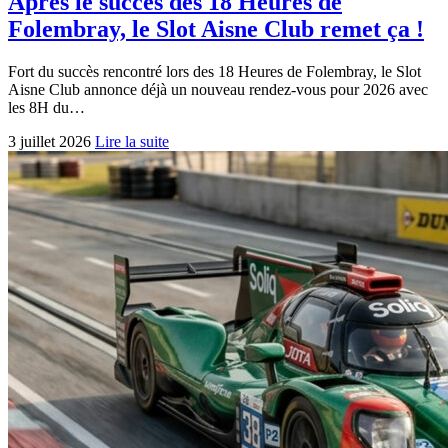
Après le succès des 18 Heures de
Folembray, le Slot Aisne Club remet ça !
Fort du succès rencontré lors des 18 Heures de Folembray, le Slot
Aisne Club annonce déjà un nouveau rendez-vous pour 2026 avec
les 8H du…
3 juillet 2026
Lire la suite