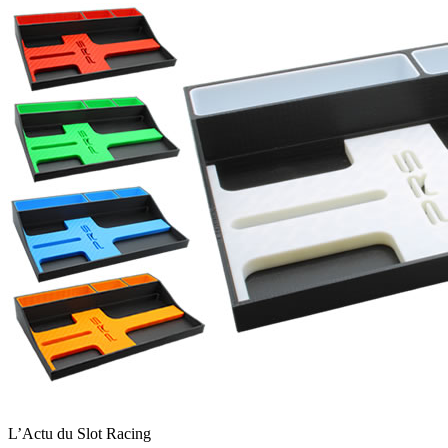
L’Actu du Slot Racing