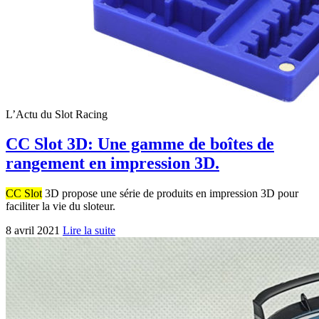
L’Actu du Slot Racing
CC Slot 3D: Une gamme de boîtes de
rangement en impression 3D.
CC Slot
3D propose une série de produits en impression 3D pour
faciliter la vie du sloteur.
8 avril 2021
Lire la suite