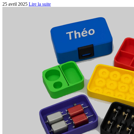
25 avril 2025
Lire la suite