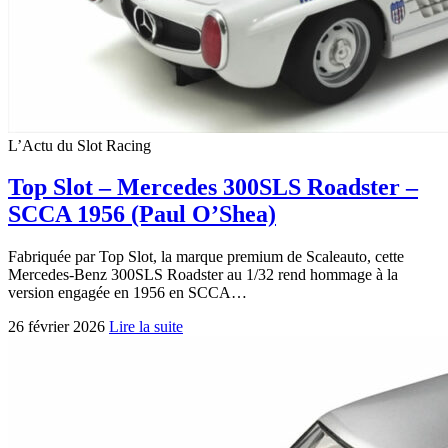
L’Actu du Slot Racing
Top Slot – Mercedes 300SLS Roadster –
SCCA 1956 (Paul O’Shea)
Fabriquée par Top Slot, la marque premium de Scaleauto, cette
Mercedes-Benz 300SLS Roadster au 1/32 rend hommage à la
version engagée en 1956 en SCCA…
26 février 2026
Lire la suite