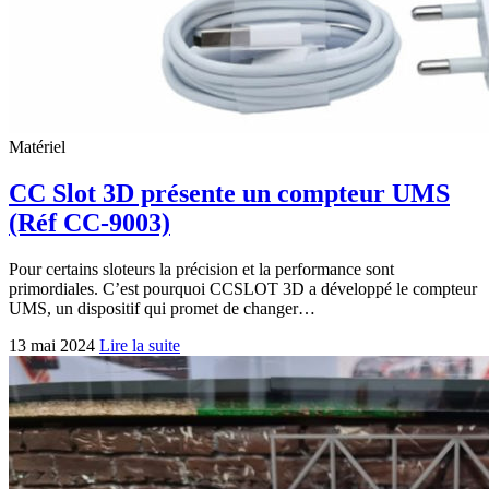
Matériel
CC Slot 3D présente un compteur UMS
(Réf CC-9003)
Pour certains sloteurs la précision et la performance sont
primordiales. C’est pourquoi CCSLOT 3D a développé le compteur
UMS, un dispositif qui promet de changer…
13 mai 2024
Lire la suite