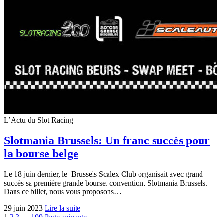
L’Actu du Slot Racing
Slotmania Brussels: Un franc succès pour
la bourse belge
Le 18 juin dernier, le Brussels Scalex Club organisait avec grand
succès sa première grande bourse, convention, Slotmania Brussels.
Dans ce billet, nous vous proposons…
29 juin 2023
Lire la suite
1
2
3
…
109
Page suivante →