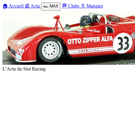
🏠
Accueil
📰
Actu
🏁
Clubs
🔖
Marques
🏎️
MAX
L’Actu du Slot Racing