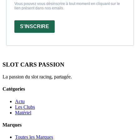
Vous pouvez vous désinscrire à tout moment en cliquant sur le
lien présent dans nos emails.
S'INSCRIRE
SLOT CARS PASSION
La passion du slot racing, partagée.
Catégories
Actu
Les Clubs
Matériel
Marques
Toutes les Marques