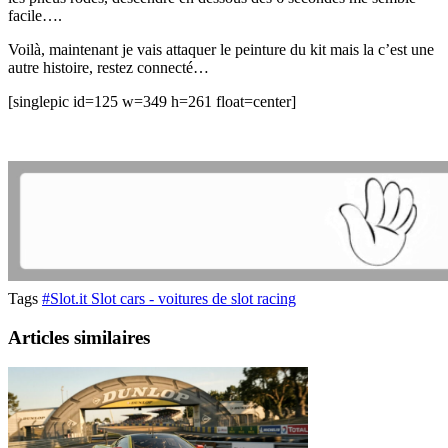
facile….
Voilà, maintenant je vais attaquer le peinture du kit mais la c’est une
autre histoire, restez connecté…
[singlepic id=125 w=349 h=261 float=center]
Tags
#Slot.it Slot cars - voitures de slot racing
Articles similaires