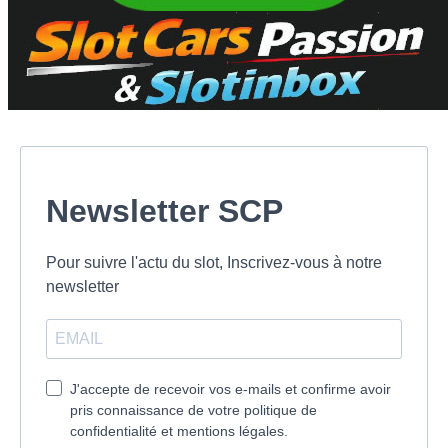
Newsletter SCP
Pour suivre l'actu du slot, Inscrivez-vous à notre
newsletter
J'accepte de recevoir vos e-mails et confirme avoir
pris connaissance de votre politique de
confidentialité et mentions légales.