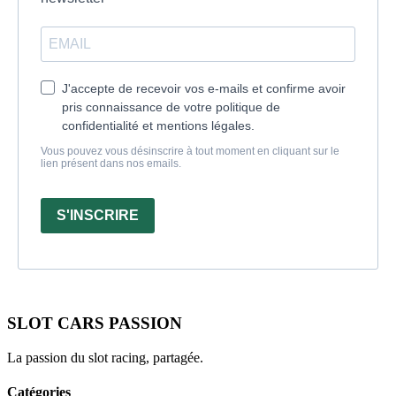
J'accepte de recevoir vos e-mails et confirme avoir
pris connaissance de votre politique de
confidentialité et mentions légales.
Vous pouvez vous désinscrire à tout moment en cliquant sur le
lien présent dans nos emails.
S'INSCRIRE
SLOT CARS PASSION
La passion du slot racing, partagée.
Catégories