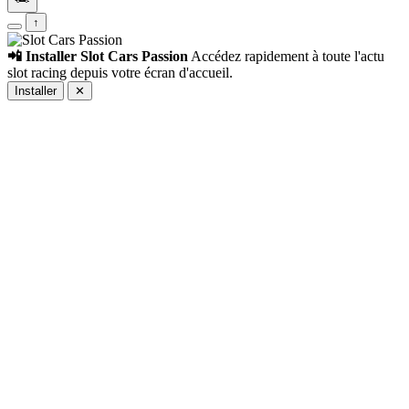
↑
📲 Installer Slot Cars Passion
Accédez rapidement à toute l'actu
slot racing depuis votre écran d'accueil.
Installer
✕