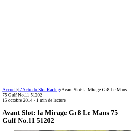
Accueil
›
L’Actu du Slot Racing
›
Avant Slot: la Mirage Gr8 Le Mans
75 Gulf No.11 51202
15 octobre 2014
·
1 min de lecture
Avant Slot: la Mirage Gr8 Le Mans 75
Gulf No.11 51202