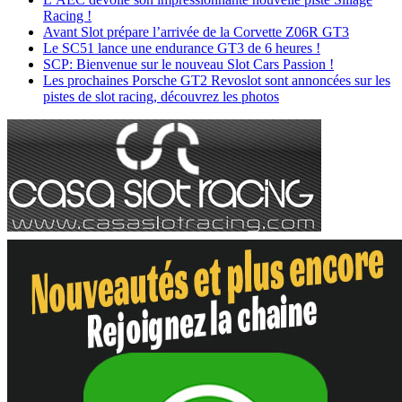
Racing !
Avant Slot prépare l’arrivée de la Corvette Z06R GT3
Le SC51 lance une endurance GT3 de 6 heures !
SCP: Bienvenue sur le nouveau Slot Cars Passion !
Les prochaines Porsche GT2 Revoslot sont annoncées sur les
pistes de slot racing, découvrez les photos