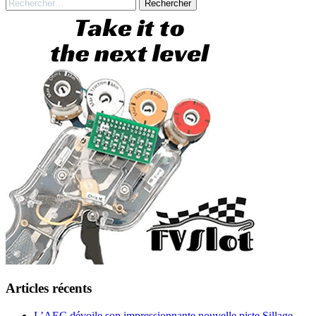
Rechercher :
Articles récents
L’AEC dévoile son impressionnante nouvelle piste Sillage