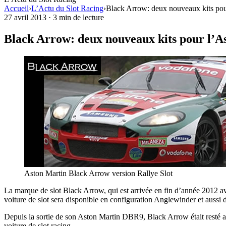
Accueil
›
L’Actu du Slot Racing
›
Black Arrow: deux nouveaux kits po
27 avril 2013
·
3 min de lecture
Black Arrow: deux nouveaux kits pour l’
Aston Martin Black Arrow version Rallye Slot
La marque de slot Black Arrow, qui est arrivée en fin d’année 2012 
voiture de slot sera disponible en configuration Anglewinder et aussi 
Depuis la sortie de son Aston Martin DBR9, Black Arrow était resté asse
voiture de slot racing.