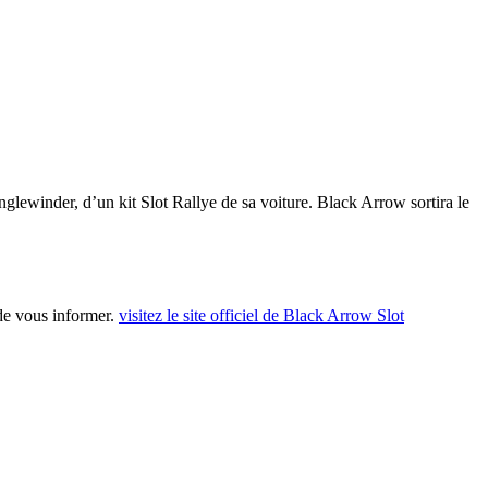
nglewinder, d’un kit Slot Rallye de sa voiture. Black Arrow sortira le
 de vous informer.
visitez le site officiel de Black Arrow Slot