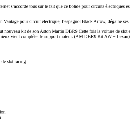
ernet s’accorde tous sur le fait que ce bolide pour circuits électriques e
n Vantage pour circuit electrique, l’espagnol Black Arrow, dégaine ses
t nouveau kit de son Aston Martin DBR9.Cette fois la voiture de slot e
énieux vient compléter le support moteur. (AM DBR9 Kit AW + Lexan)
 de slot racing
n