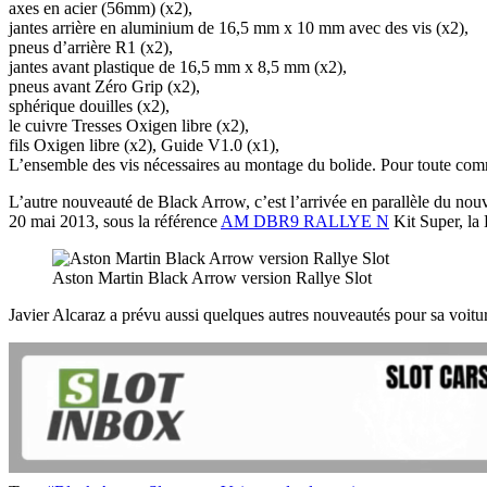
axes en acier (56mm) (x2),
jantes arrière en aluminium de 16,5 mm x 10 mm avec des vis (x2),
pneus d’arrière R1 (x2),
jantes avant plastique de 16,5 mm x 8,5 mm (x2),
pneus avant Zéro Grip (x2),
sphérique douilles (x2),
le cuivre Tresses Oxigen libre (x2),
fils Oxigen libre (x2), Guide V1.0 (x1),
L’ensemble des vis nécessaires au montage du bolide. Pour toute com
L’autre nouveauté de Black Arrow, c’est l’arrivée en parallèle du nouv
20 mai 2013, sous la référence
AM DBR9 RALLYE N
Kit Super, la
Aston Martin Black Arrow version Rallye Slot
Javier Alcaraz a prévu aussi quelques autres nouveautés pour sa voit