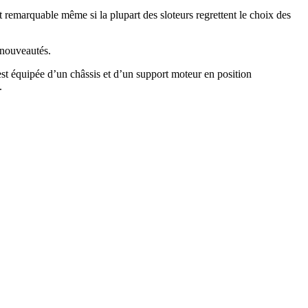
st remarquable même si la plupart des sloteurs regrettent le choix des
 nouveautés.
st équipée d’un châssis et d’un support moteur en position
.