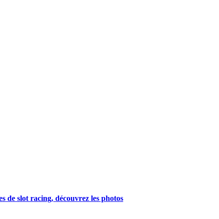
s de slot racing, découvrez les photos