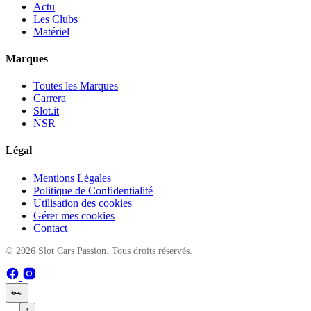
Actu
Les Clubs
Matériel
Marques
Toutes les Marques
Carrera
Slot.it
NSR
Légal
Mentions Légales
Politique de Confidentialité
Utilisation des cookies
Gérer mes cookies
Contact
© 2026 Slot Cars Passion. Tous droits réservés.
🏎️
↑