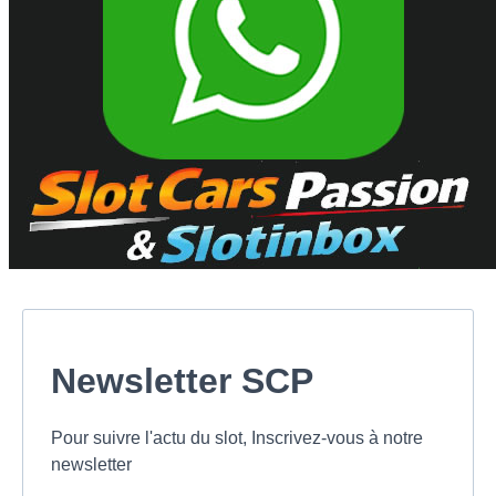
Newsletter SCP
Pour suivre l'actu du slot, Inscrivez-vous à notre
newsletter