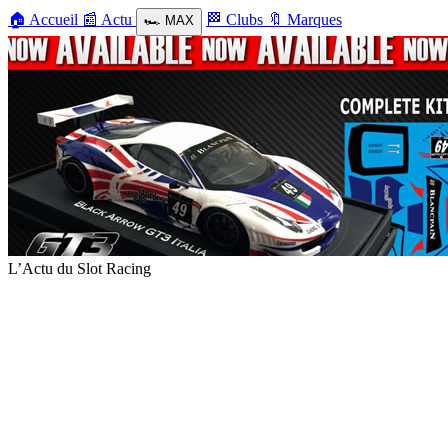
🏠
Accueil
📰
Actu
🏁
Clubs
🔖
Marques
🏎️
MAX
L’Actu du Slot Racing