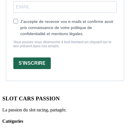
J'accepte de recevoir vos e-mails et confirme avoir
pris connaissance de votre politique de
confidentialité et mentions légales.
Vous pouvez vous désinscrire à tout moment en cliquant sur le
lien présent dans nos emails.
S'INSCRIRE
SLOT CARS PASSION
La passion du slot racing, partagée.
Catégories