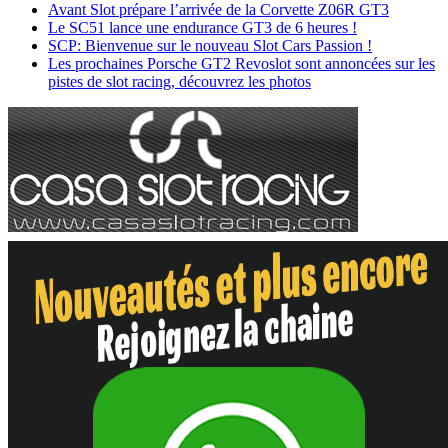
Avant Slot prépare l’arrivée de la Corvette Z06R GT3
Le SC51 lance une endurance GT3 de 6 heures !
SCP: Bienvenue sur le nouveau Slot Cars Passion !
Les prochaines Porsche GT2 Revoslot sont annoncées sur les
pistes de slot racing, découvrez les photos