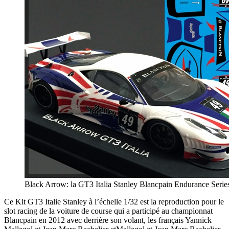
Black Arrow: la GT3 Italia Stanley Blancpain Endurance Serie
Ce Kit GT3 Italie Stanley à l’échelle 1/32 est la reproduction pour le
slot racing de la voiture de course qui a participé au championnat
Blancpain en 2012 avec derrière son volant, les français Yannick