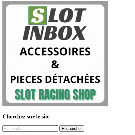
Cherchez sur le site
Rechercher :