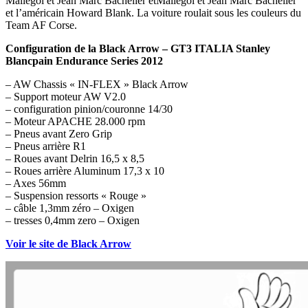
Mallegol et Jean Marc Bachelier etMallegol et Jean Marc Bachelier
et l’américain Howard Blank. La voiture roulait sous les couleurs du
Team AF Corse.
Configuration de la Black Arrow – GT3 ITALIA Stanley
Blancpain Endurance Series 2012
– AW Chassis « IN-FLEX » Black Arrow
– Support moteur AW V2.0
– configuration pinion/couronne 14/30
– Moteur APACHE 28.000 rpm
– Pneus avant Zero Grip
– Pneus arrière R1
– Roues avant Delrin 16,5 x 8,5
– Roues arrière Aluminum 17,3 x 10
– Axes 56mm
– Suspension ressorts « Rouge »
– câble 1,3mm zéro – Oxigen
– tresses 0,4mm zero – Oxigen
Voir le site de Black Arrow