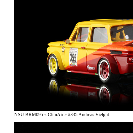
NSU BRM095 « ClimAir » #335 Andreas Vielgut