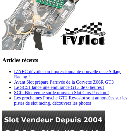
Articles récents
L’AEC dévoile son impressionnante nouvelle piste Sillage
Racing !
Avant Slot prépare l’arrivée de la Corvette Z06R GT3
Le SC51 lance une endurance GT3 de 6 heures !
SCP: Bienvenue sur le nouveau Slot Cars Passion !
Les prochaines Porsche GT2 Revoslot sont annoncées sur les
pistes de slot racing, découvrez les photos