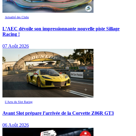
Actualité des Clubs
L’AEC dévoile son impressionnante nouvelle piste Sillage
Racing !
07 Août 2026
L’Actu du Slot Racing
Avant Slot prépare l’arrivée de la Corvette Z06R GT3
06 Août 2026