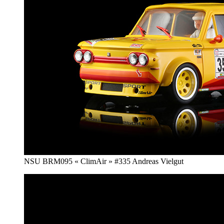
NSU BRM095 « ClimAir » #335 Andreas Vielgut