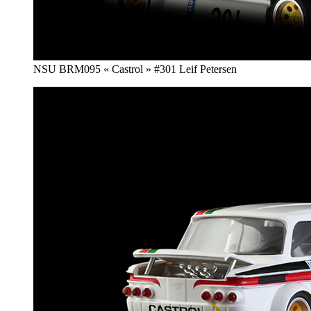
NSU BRM095 « Castrol » #301 Leif Petersen