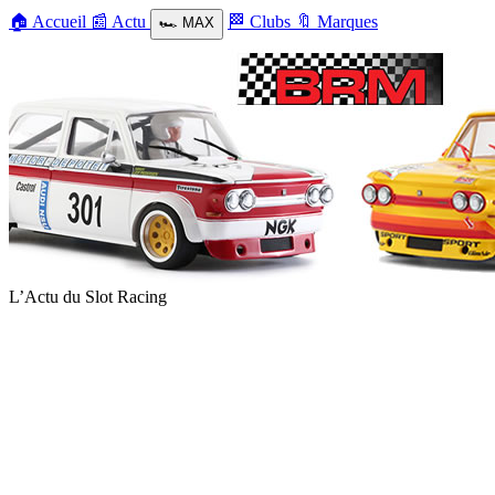
🏠
Accueil
📰
Actu
🏁
Clubs
🔖
Marques
🏎️
MAX
L’Actu du Slot Racing