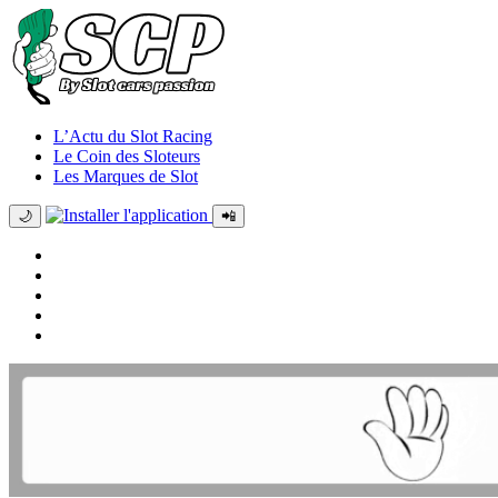
L’Actu du Slot Racing
Le Coin des Sloteurs
Les Marques de Slot
🌙
📲