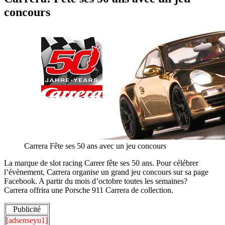
concours
Carrera Fête ses 50 ans avec un jeu concours
La marque de slot racing Carrer fête ses 50 ans. Pour célébrer
l’évènement, Carrera organise un grand jeu concours sur sa page
Facebook. A partir du mois d’octobre toutes les semaines?
Carrera offrira une Porsche 911 Carrera de collection.
Publicité
[adsenseyu1]