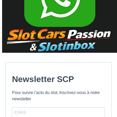
Newsletter SCP
Pour suivre l'actu du slot, Inscrivez-vous à notre
newsletter