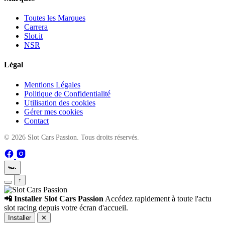
Toutes les Marques
Carrera
Slot.it
NSR
Légal
Mentions Légales
Politique de Confidentialité
Utilisation des cookies
Gérer mes cookies
Contact
© 2026 Slot Cars Passion. Tous droits réservés.
🏎️
↑
📲 Installer Slot Cars Passion
Accédez rapidement à toute l'actu
slot racing depuis votre écran d'accueil.
Installer
✕