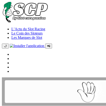
L’Actu du Slot Racing
Le Coin des Sloteurs
Les Marques de Slot
🌙
📲