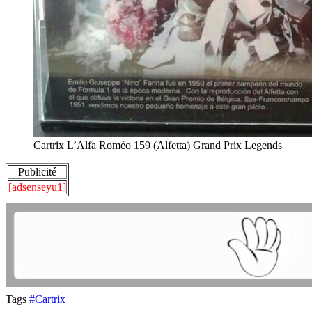
Cartrix L’Alfa Roméo 159 (Alfetta) Grand Prix Legends
Publicité
[adsenseyu1]
Tags
#Cartrix