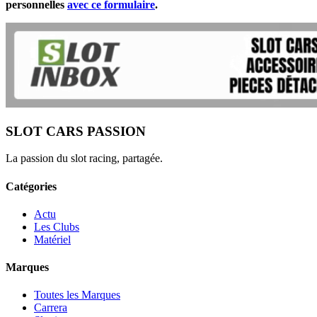
personnelles
avec ce formulaire
.
SLOT CARS PASSION
La passion du slot racing, partagée.
Catégories
Actu
Les Clubs
Matériel
Marques
Toutes les Marques
Carrera