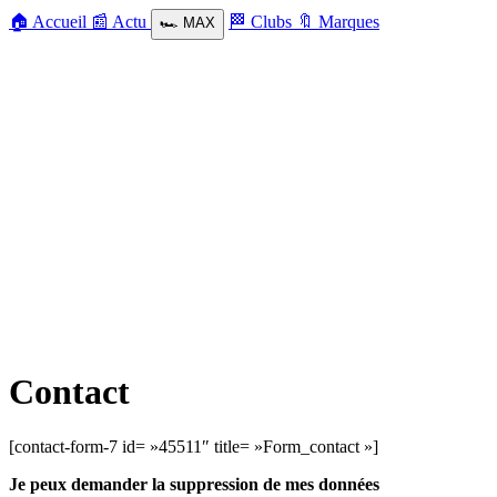
🏠
Accueil
📰
Actu
🏁
Clubs
🔖
Marques
🏎️
MAX
Contact
[contact-form-7 id= »45511″ title= »Form_contact »]
Je peux demander la suppression de mes données