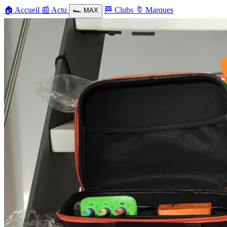
🏠
Accueil
📰
Actu
🏁
Clubs
🔖
Marques
🏎️
MAX