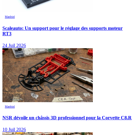
Matériel
Scaleauto: Un support pour le réglage des supports moteur
RT3
24 Juil 2026
Matériel
NSR dévoile un châssis 3D professionnel pour la Corvette C8.R
10 Juil 2026