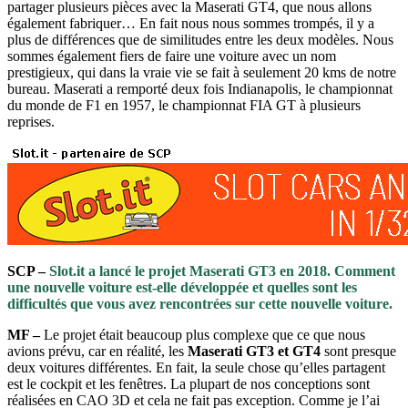
partager plusieurs pièces avec la Maserati GT4, que nous allons
également fabriquer… En fait nous nous sommes trompés, il y a
plus de différences que de similitudes entre les deux modèles. Nous
sommes également fiers de faire une voiture avec un nom
prestigieux, qui dans la vraie vie se fait à seulement 20 kms de notre
bureau. Maserati a remporté deux fois Indianapolis, le championnat
du monde de F1 en 1957, le championnat FIA GT à plusieurs
reprises.
SCP –
Slot.it a lancé le projet Maserati GT3 en 2018. Comment
une nouvelle voiture est-elle développée et quelles sont les
difficultés que vous avez rencontrées sur cette nouvelle voiture.
MF –
Le projet était beaucoup plus complexe que ce que nous
avions prévu, car en réalité, les
Maserati GT3 et GT4
sont presque
deux voitures différentes. En fait, la seule chose qu’elles partagent
est le cockpit et les fenêtres. La plupart de nos conceptions sont
réalisées en CAO 3D et cela ne fait pas exception. Comme je l’ai