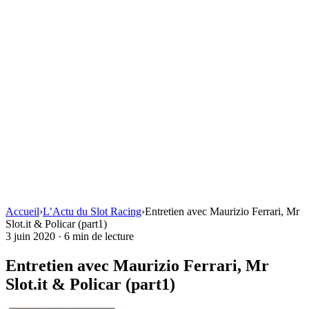
Accueil
›
L’Actu du Slot Racing
›
Entretien avec Maurizio Ferrari, Mr
Slot.it & Policar (part1)
3 juin 2020
·
6 min de lecture
Entretien avec Maurizio Ferrari, Mr
Slot.it & Policar (part1)