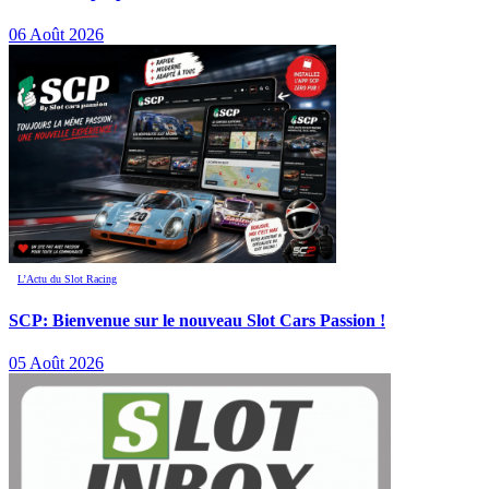
06 Août 2026
L’Actu du Slot Racing
SCP: Bienvenue sur le nouveau Slot Cars Passion !
05 Août 2026