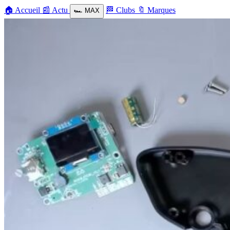
🏠
Accueil
📰
Actu
🏁
Clubs
🔖
Marques
🏎️
MAX