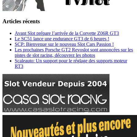
Articles récents
Avant Slot prépare l’arrivée de la Corvette Z06R GT3
Le SC51 lance une endurance GT3 de 6 heures !
SCP: Bienvenue sur le nouveau Slot Cars Passion !
Les prochaines Porsche GT2 Revoslot sont annoncées sur les
pistes de slot racing, découvrez les photos
Scaleauto: Un support pour le réglage des supports moteur
RT3