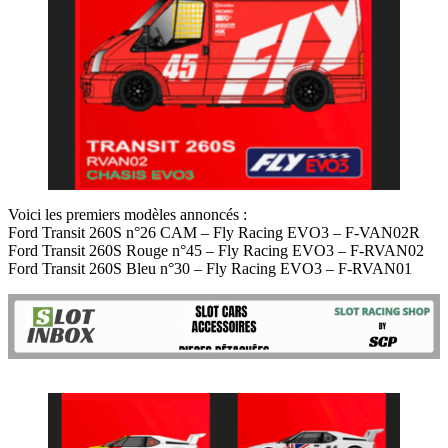
Voici les premiers modèles annoncés :
Ford Transit 260S n°26 CAM – Fly Racing EVO3 – F-VAN02R
Ford Transit 260S Rouge n°45 – Fly Racing EVO3 – F-RVAN02
Ford Transit 260S Bleu n°30 – Fly Racing EVO3 – F-RVAN01