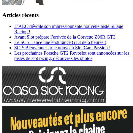
Articles récents
L’AEC dévoile son impressionnante nouvelle piste Sillage
Racing !
Avant Slot prépare l’arrivée de la Corvette Z06R GT3
Le SC51 lance une endurance GT3 de 6 heures !
SCP: Bienvenue sur le nouveau Slot Cars Passion !
Les prochaines Porsche GT2 Revoslot sont annoncées sur les
pistes de slot racing, découvrez les photos