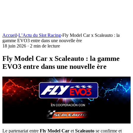
Accueil
›
L’Actu du Slot Racing
›
Fly Model Car x Scaleauto : la
gamme EVO3 entre dans une nouvelle ère
18 juin 2026
·
2 min de lecture
Fly Model Car x Scaleauto : la gamme
EVO3 entre dans une nouvelle ère
Le partenariat entre
Fly Model Car
et
Scaleauto
se confirme et