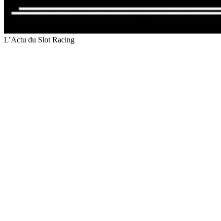
L’Actu du Slot Racing