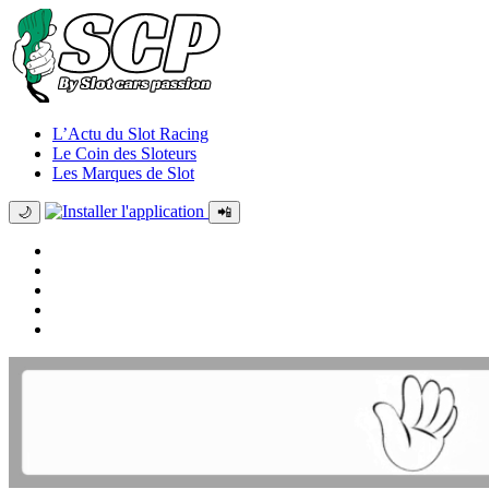
L’Actu du Slot Racing
Le Coin des Sloteurs
Les Marques de Slot
🌙
📲