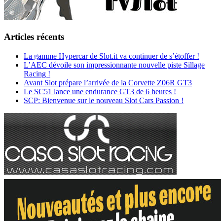
Articles récents
La gamme Hypercar de Slot.it va continuer de s’étoffer !
L’AEC dévoile son impressionnante nouvelle piste Sillage
Racing !
Avant Slot prépare l’arrivée de la Corvette Z06R GT3
Le SC51 lance une endurance GT3 de 6 heures !
SCP: Bienvenue sur le nouveau Slot Cars Passion !