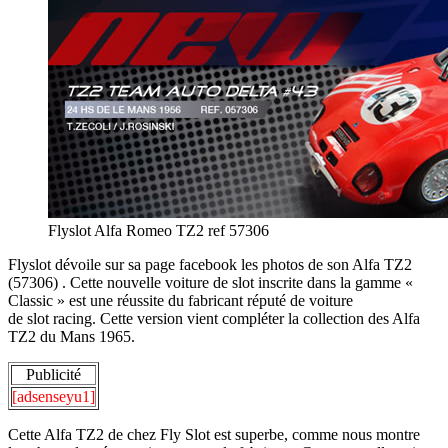
Flyslot Alfa Romeo TZ2 ref 57306
Flyslot dévoile sur sa page facebook les photos de son Alfa TZ2
(57306) . Cette nouvelle voiture de slot inscrite dans la gamme «
Classic » est une réussite du fabricant réputé de voiture
de slot racing. Cette version vient compléter la collection des Alfa
TZ2 du Mans 1965.
Publicité
[adsenseyu1]
Cette Alfa TZ2 de chez Fly Slot est superbe, comme nous montre