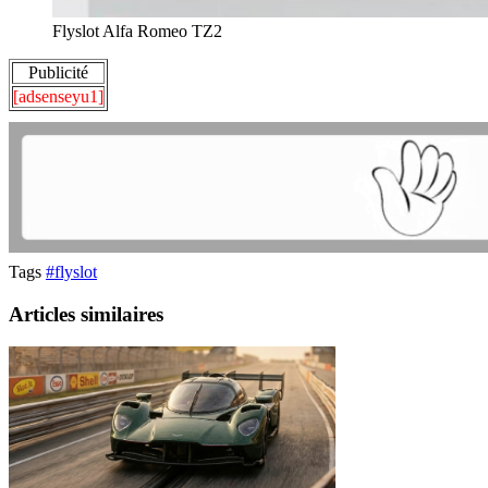
Flyslot Alfa Romeo TZ2
Publicité
[adsenseyu1]
Tags
#flyslot
Articles similaires