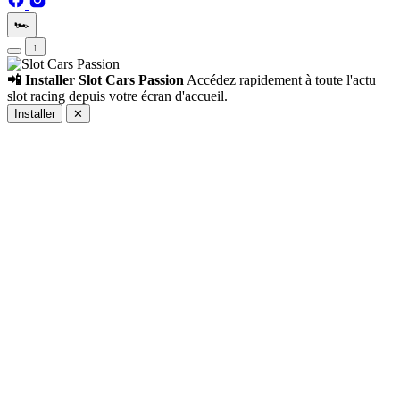
🏎️
↑
📲 Installer Slot Cars Passion
Accédez rapidement à toute l'actu
slot racing depuis votre écran d'accueil.
Installer
✕