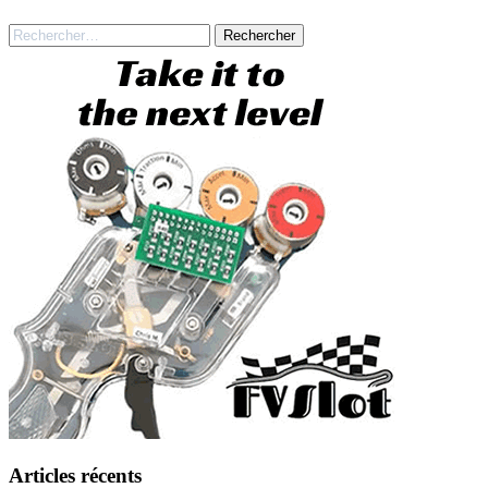
Rechercher :
Articles récents