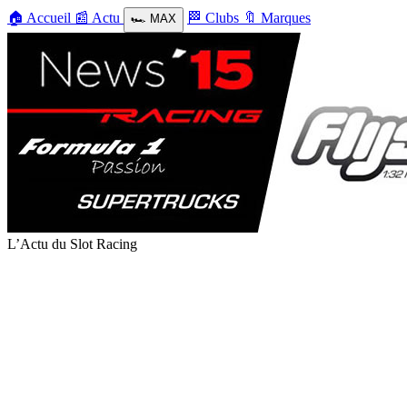
🏠
Accueil
📰
Actu
🏁
Clubs
🔖
Marques
🏎️
MAX
L’Actu du Slot Racing