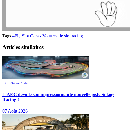
Tags
#Fly Slot Cars - Voitures de slot racing
Articles similaires
Actualité des Clubs
L’AEC dévoile son impressionnante nouvelle piste Sillage
Racing !
07 Août 2026