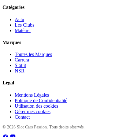
Catégories
Actu
Les Clubs
Matériel
Marques
Toutes les Marques
Carrera
Slot.it
NSR
Légal
Mentions Légales
Politique de Confidentialité
Utilisation des cookies
Gérer mes cookies
Contact
© 2026 Slot Cars Passion. Tous droits réservés.