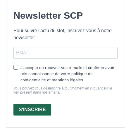
Newsletter SCP
Pour suivre l'actu du slot, Inscrivez-vous à notre
newsletter
J'accepte de recevoir vos e-mails et confirme avoir
pris connaissance de votre politique de
confidentialité et mentions légales.
Vous pouvez vous désinscrire à tout moment en cliquant sur le
lien présent dans nos emails.
S'INSCRIRE