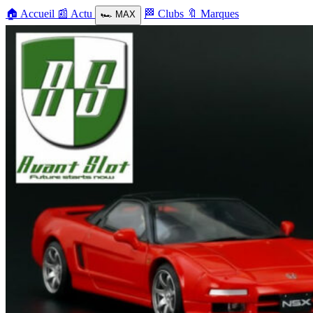
🏠
Accueil
📰
Actu
🏁
Clubs
🔖
Marques
🏎️
MAX