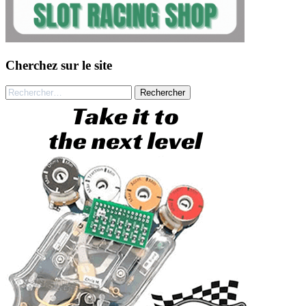
Cherchez sur le site
Rechercher :