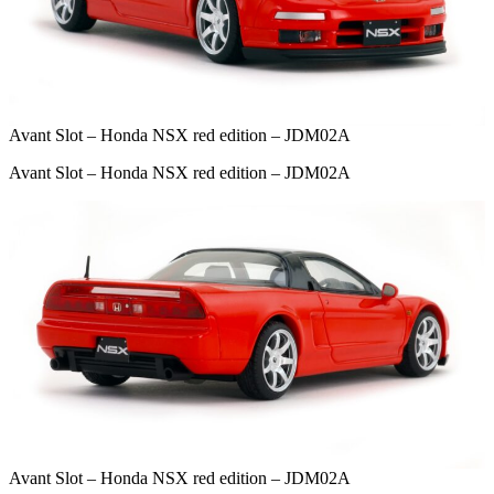
Avant Slot – Honda NSX red edition – JDM02A
Avant Slot – Honda NSX red edition – JDM02A
Avant Slot – Honda NSX red edition – JDM02A