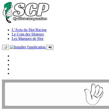
L’Actu du Slot Racing
Le Coin des Sloteurs
Les Marques de Slot
🌙
📲