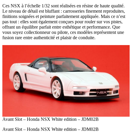
Ces NSX à l’échelle 1/32 sont réalisées en résine de haute qualité.
Le niveau de détail est bluffant : carrosseries finement reproduites,
finitions soignées et peinture parfaitement appliquée. Mais ce n’est
pas tout : elles sont également conçues pour rouler sur vos pistes,
offrant un équilibre parfait entre esthétique et performance. Que
vous soyez collectionneur ou pilote, ces modèles représentent une
fusion rare entre authenticité et plaisir de conduite.
Avant Slot – Honda NSX White edition – JDM02B
Avant Slot – Honda NSX White edition – JDM02B