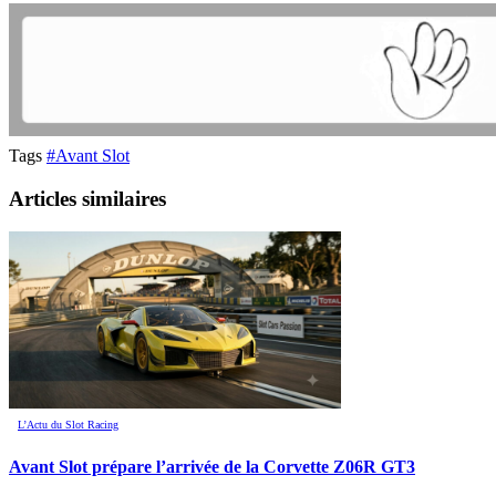
Tags
#Avant Slot
Articles similaires
L’Actu du Slot Racing
Avant Slot prépare l’arrivée de la Corvette Z06R GT3