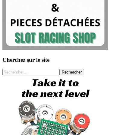
Cherchez sur le site
Rechercher :