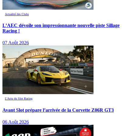
Actualité des Clubs
L’AEC dévoile son impressionnante nouvelle piste Sillage
Racing !
07 Août 2026
L’Actu du Slot Racing
Avant Slot prépare l’arrivée de la Corvette Z06R GT3
06 Août 2026