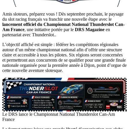
Amis sloteurs, préparez vous ! Dès septembre prochain, le paysage
du slot racing français va franchir une nouvelle étape avec le
lancement officiel du Championnat National Thunderslot Can-
Am France
, une initiative portée par le
DRS Magazine
en
partenariat avec Thunderslot..
L’objectif affiché est simple : fédérer les compétitions régionales
autour d’un même championnat national afin d’offrir une structure
claire et accessible à tous les pilotes. Six régions seront concernées
et permettront aux concurrents de se qualifier pour une grande finale
nationale organisée pour la première année à Dijon, point d’orgue de
cette nouvelle aventure slotesque.
Le DRS lance le Championnat National Thunderslot Can-Am
France