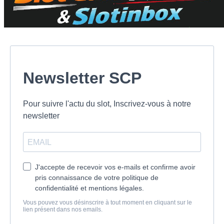
Newsletter SCP
Pour suivre l'actu du slot, Inscrivez-vous à notre
newsletter
J'accepte de recevoir vos e-mails et confirme avoir
pris connaissance de votre politique de
confidentialité et mentions légales.
Vous pouvez vous désinscrire à tout moment en cliquant sur le
lien présent dans nos emails.