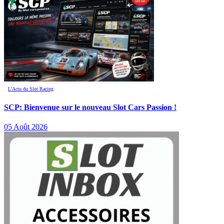
L’Actu du Slot Racing
SCP: Bienvenue sur le nouveau Slot Cars Passion !
05 Août 2026