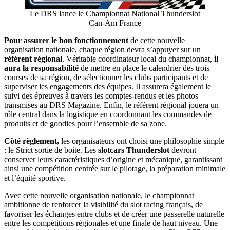
Le DRS lance le Championnat National Thunderslot
Can-Am France
Pour assurer le bon fonctionnement
de cette nouvelle
organisation nationale, chaque région devra s’appuyer sur un
référent régional
. Véritable coordinateur local du championnat,
il
aura la responsabilité
de mettre en place le calendrier des trois
courses de sa région, de sélectionner les clubs participants et de
superviser les engagements des équipes. Il assurera également le
suivi des épreuves à travers les comptes-rendus et les photos
transmises au DRS Magazine. Enfin, le référent régional jouera un
rôle central dans la logistique en coordonnant les commandes de
produits et de goodies pour l’ensemble de sa zone.
Côté règlement,
les organisateurs ont choisi une philosophie simple
: le Strict sortie de boite. Les
slotcars Thunderslot
devront
conserver leurs caractéristiques d’origine et mécanique, garantissant
ainsi une compétition centrée sur le pilotage, la préparation minimale
et l’équité sportive.
Avec cette nouvelle organisation nationale, le championnat
ambitionne de renforcer la visibilité du slot racing français, de
favoriser les échanges entre clubs et de créer une passerelle naturelle
entre les compétitions régionales et une finale de haut niveau. Une