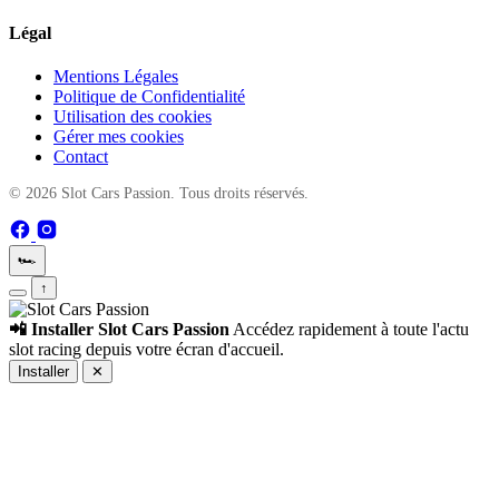
Légal
Mentions Légales
Politique de Confidentialité
Utilisation des cookies
Gérer mes cookies
Contact
© 2026 Slot Cars Passion. Tous droits réservés.
🏎️
↑
📲 Installer Slot Cars Passion
Accédez rapidement à toute l'actu
slot racing depuis votre écran d'accueil.
Installer
✕