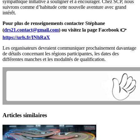
sympathique initiative à souligner et à encourager. Chez SCP, nous
suivrons comme d’habitude cette nouvelle aventure avec grand
intérêt.
Pour plus de renseignements contacter Stéphane
(
drs21.contact@gmail.com
) ou visitez la page Facebook 👉
https://urls.fr/INhRaX
Les organisateurs devraient communiquer prochainement davantage
de détails concernant les régions participantes, les dates des
différentes manches et les modalités de qualification.
Articles similaires