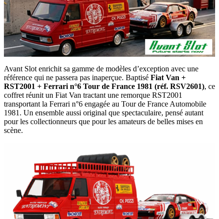
Avant Slot enrichit sa gamme de modèles d’exception avec une
référence qui ne passera pas inaperçue. Baptisé
Fiat Van +
RST2001 + Ferrari n°6 Tour de France 1981 (réf. RSV2601)
, ce
coffret réunit un Fiat Van tractant une remorque RST2001
transportant la Ferrari n°6 engagée au Tour de France Automobile
1981. Un ensemble aussi original que spectaculaire, pensé autant
pour les collectionneurs que pour les amateurs de belles mises en
scène.