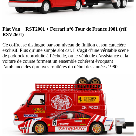
Fiat Van + RST2001 + Ferrari n°6 Tour de France 1981 (réf.
RSV2601)
Ce coffret se distingue par son niveau de finition et son caractère
exclusif. Plus qu’une simple slot car, il s’agit d’une véritable scène
de paddock reproduite à l’échelle, où le véhicule d’assistance et la
voiture de course forment un ensemble cohérent évoquant
l’ambiance des épreuves routières du début des années 1980.