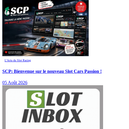
L’Actu du Slot Racing
SCP: Bienvenue sur le nouveau Slot Cars Passion !
05 Août 2026