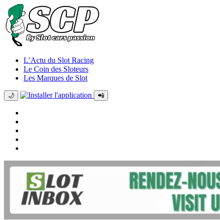
L’Actu du Slot Racing
Le Coin des Sloteurs
Les Marques de Slot
🌙
📲