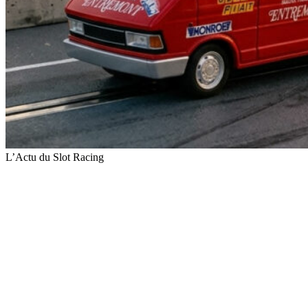
L’Actu du Slot Racing