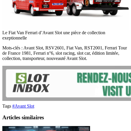
Le Fiat Van Ferrari d’Avant Slot une pièce de collection
exeptionnelle
Mots-clés : Avant Slot, RSV2601, Fiat Van, RST2001, Ferrari Tour
de France 1981, Ferrari n°6, slot racing, slot car, édition limitée,
collection, transporteur, nouveauté Avant Slot.
Tags
#Avant Slot
Articles similaires