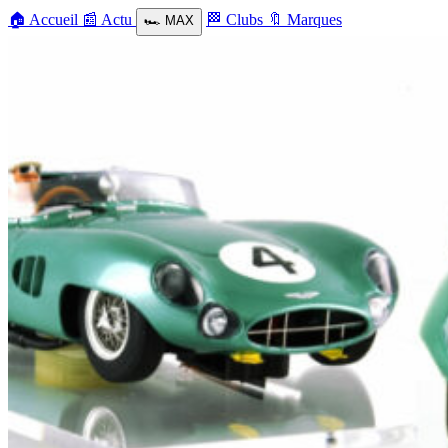
🏠
Accueil
📰
Actu
🏁
Clubs
🔖
Marques
🏎️
MAX