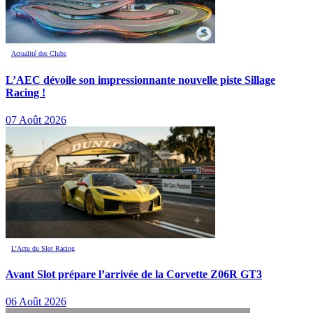
Actualité des Clubs
L’AEC dévoile son impressionnante nouvelle piste Sillage
Racing !
07 Août 2026
L’Actu du Slot Racing
Avant Slot prépare l’arrivée de la Corvette Z06R GT3
06 Août 2026