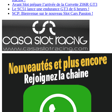
Avant Slot prépare l’arrivée de la Corvette Z06R GT3
Le SC51 lance une endurance GT3 de 6 heures !
SCP: Bienvenue sur le nouveau Slot Cars Passion !