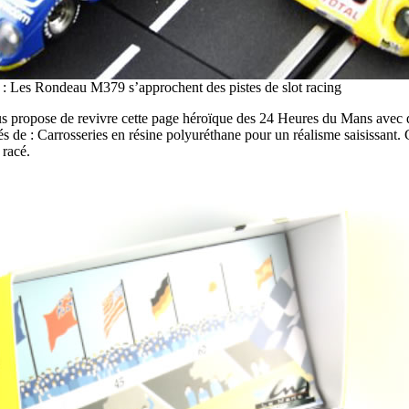
: Les Rondeau M379 s’approchent des pistes de slot racing
s propose de revivre cette page héroïque des 24 Heures du Mans avec d
otés de : Carrosseries en résine polyuréthane pour un réalisme saisissan
 racé.