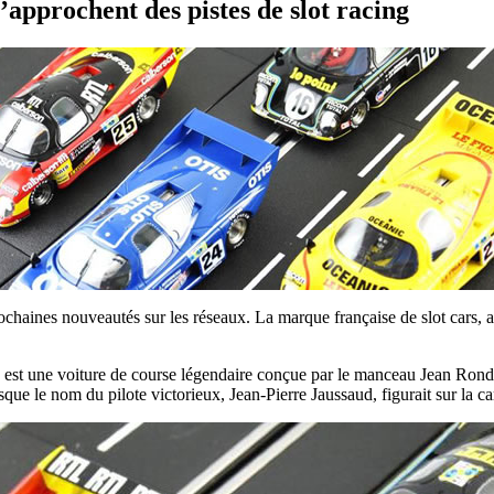
pprochent des pistes de slot racing
ochaines nouveautés sur les réseaux. La marque française de slot cars, a
est une voiture de course légendaire conçue par le manceau Jean Rond
ue le nom du pilote victorieux, Jean-Pierre Jaussaud, figurait sur la ca