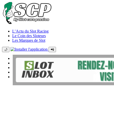
L’Actu du Slot Racing
Le Coin des Sloteurs
Les Marques de Slot
🌙
📲