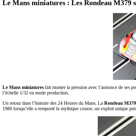
Le Mans miniatures : Les Rondeau M379 s’a
Le Mans miniatures
fait monter la pression avec l’annonce de ses pr
l’échelle 1/32 en mode production.
Un retour dans l’histoire des 24 Heures du Mans. La
Rondeau M379
1980 lorsqu’elle a remporté la mythique course, un exploit unique puisq