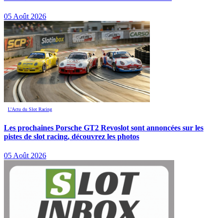
05 Août 2026
L’Actu du Slot Racing
Les prochaines Porsche GT2 Revoslot sont annoncées sur les
pistes de slot racing, découvrez les photos
05 Août 2026