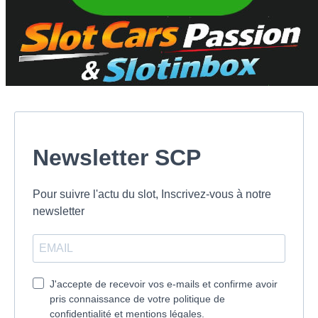
Newsletter SCP
Pour suivre l'actu du slot, Inscrivez-vous à notre
newsletter
J'accepte de recevoir vos e-mails et confirme avoir
pris connaissance de votre politique de
confidentialité et mentions légales.