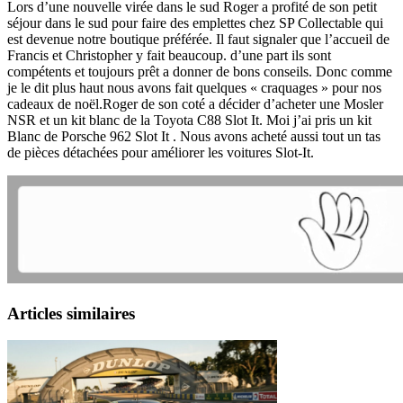
Lors d’une nouvelle virée dans le sud Roger a profité de son petit
séjour dans le sud pour faire des emplettes chez SP Collectable qui
est devenue notre boutique préférée. Il faut signaler que l’accueil de
Francis et Christopher y fait beaucoup. d’une part ils sont
compétents et toujours prêt a donner de bons conseils. Donc comme
je le dit plus haut nous avons fait quelques « craquages » pour nos
cadeaux de noël.Roger de son coté a décider d’acheter une Mosler
NSR et un kit blanc de la Toyota C88 Slot It. Moi j’ai pris un kit
Blanc de Porsche 962 Slot It . Nous avons acheté aussi tout un tas
de pièces détachées pour améliorer les voitures Slot-It.
Articles similaires