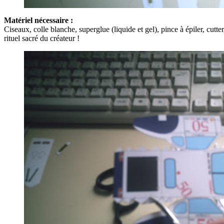
Matériel nécessaire :
Ciseaux, colle blanche, superglue (liquide et gel), pince à épiler, cutt
rituel sacré du créateur !