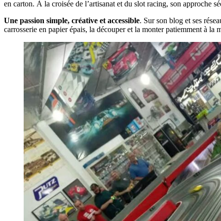
en carton. À la croisée de l’artisanat et du slot racing, son approche séd
Une passion simple, créative et accessible
. Sur son blog et ses rése
carrosserie en papier épais, la découper et la monter patiemment à la ma