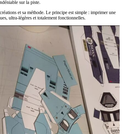
ndéniable sur la piste.
réations et sa méthode. Le principe est simple : imprimer une
ues, ultra-légères et totalement fonctionnelles.