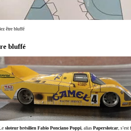
lez être bluffé
re bluffé
 Le
sloteur brésilien Fabio Ponciano Poppi
, alias
Paperslotcar
, s’est