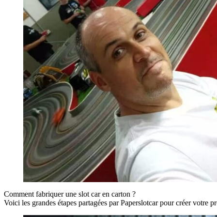
Comment fabriquer une slot car en carton ?
Voici les grandes étapes partagées par Paperslotcar pour créer votre pr