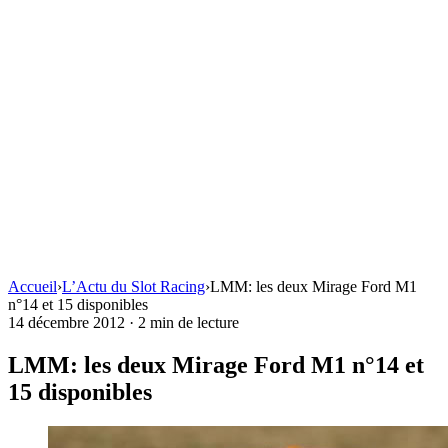
Accueil
›
L’Actu du Slot Racing
›
LMM: les deux Mirage Ford M1
n°14 et 15 disponibles
14 décembre 2012
·
2 min de lecture
LMM: les deux Mirage Ford M1 n°14 et
15 disponibles