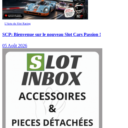
L’Actu du Slot Racing
SCP: Bienvenue sur le nouveau Slot Cars Passion !
05 Août 2026