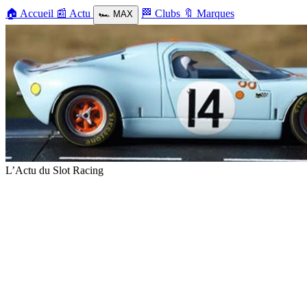
🏠
Accueil
📰
Actu
🏁
Clubs
🔖
Marques
🏎️
MAX
L’Actu du Slot Racing