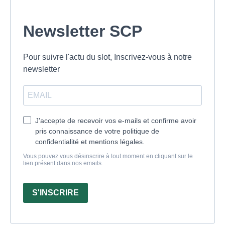
Newsletter SCP
Pour suivre l'actu du slot, Inscrivez-vous à notre
newsletter
J'accepte de recevoir vos e-mails et confirme avoir
pris connaissance de votre politique de
confidentialité et mentions légales.
Vous pouvez vous désinscrire à tout moment en cliquant sur le
lien présent dans nos emails.
S'INSCRIRE