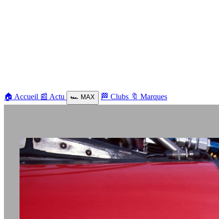
🏠
Accueil
📰
Actu
🏁
Clubs
🔖
Marques
🏎️
MAX