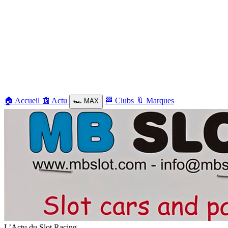
🏠
Accueil
📰
Actu
🏁
Clubs
🔖
Marques
🏎️
MAX
L’Actu du Slot Racing