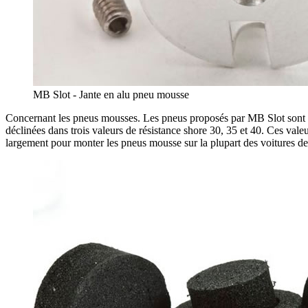
MB Slot - Jante en alu pneu mousse
Concernant les pneus mousses. Les pneus proposés par MB Slot sont 
déclinées dans trois valeurs de résistance shore 30, 35 et 40. Ces va
largement pour monter les pneus mousse sur la plupart des voitures de s