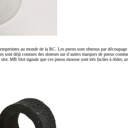
empreintes au monde de la RC. Les pneus sont obtenus par découpage 
leurs sont déjà connues des sloteurs sur d’autres marques de pneus comm
lot. MB Slot signale que ces pneus mousse sont très faciles à rôder, une 