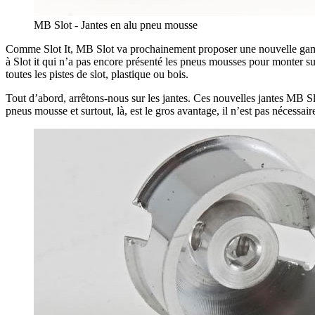
MB Slot - Jantes en alu pneu mousse
Comme Slot It, MB Slot va prochainement proposer une nouvelle gamme
à Slot it qui n’a pas encore présenté les pneus mousses pour monter su
toutes les pistes de slot, plastique ou bois.
Tout d’abord, arrêtons-nous sur les jantes. Ces nouvelles jantes MB Sl
pneus mousse et surtout, là, est le gros avantage, il n’est pas nécessaire