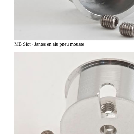
MB Slot - Jantes en alu pneu mousse