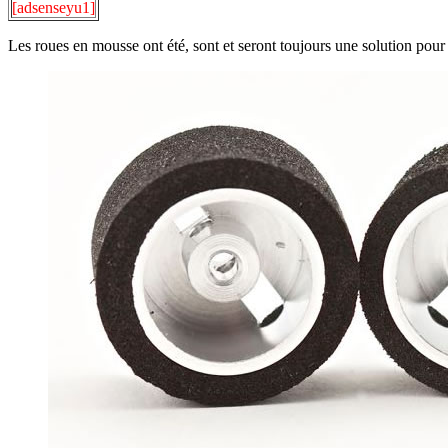
[adsenseyu1]
Les roues en mousse ont été, sont et seront toujours une solution pour 