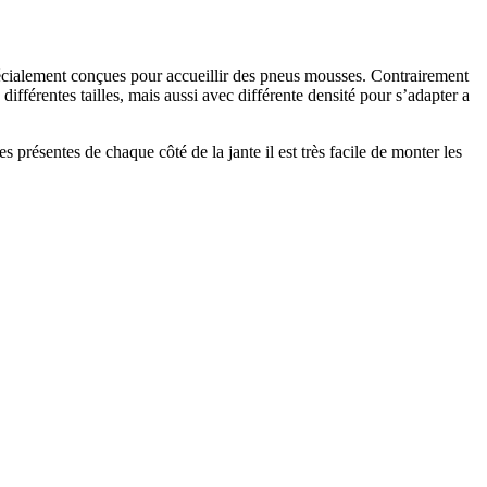
écialement conçues pour accueillir des pneus mousses. Contrairement
fférentes tailles, mais aussi avec différente densité pour s’adapter a
présentes de chaque côté de la jante il est très facile de monter les