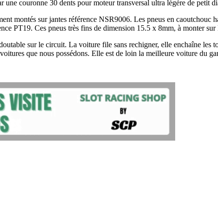
 par une couronne 30 dents pour moteur transversal ultra légère de pet
tement montés sur jantes référence NSR9006. Les pneus en caoutchouc ha
rence PT19. Ces pneus très fins de dimension 15.5 x 8mm, à monter sur l
ble sur le circuit. La voiture file sans rechigner, elle enchaîne les tour
oitures que nous possédons. Elle est de loin la meilleure voiture du ga