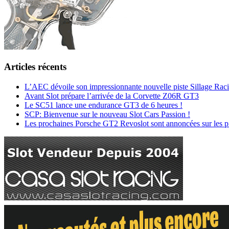
Articles récents
L’AEC dévoile son impressionnante nouvelle piste Sillage Raci
Avant Slot prépare l’arrivée de la Corvette Z06R GT3
Le SC51 lance une endurance GT3 de 6 heures !
SCP: Bienvenue sur le nouveau Slot Cars Passion !
Les prochaines Porsche GT2 Revoslot sont annoncées sur les pis