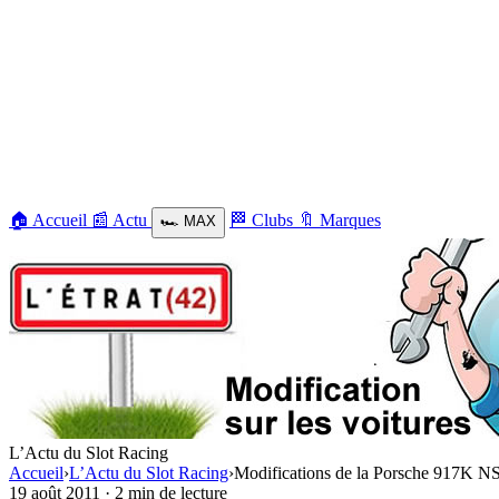
🏠
Accueil
📰
Actu
🏁
Clubs
🔖
Marques
🏎️
MAX
L’Actu du Slot Racing
Accueil
›
L’Actu du Slot Racing
›
Modifications de la Porsche 917K N
19 août 2011
·
2 min de lecture