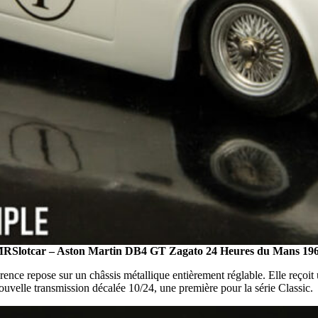
RSlotcar – Aston Martin DB4 GT Zagato 24 Heures du Mans 19
érence repose sur un châssis métallique entièrement réglable. Elle reçoi
velle transmission décalée 10/24, une première pour la série Classic.