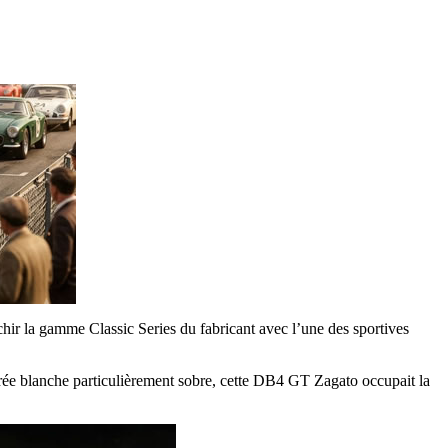
chir la gamme Classic Series du fabricant avec l’une des sportives
rée blanche particulièrement sobre, cette DB4 GT Zagato occupait la