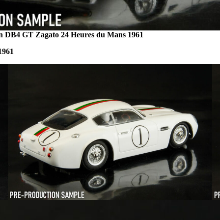
in DB4 GT Zagato 24 Heures du Mans 1961
1961