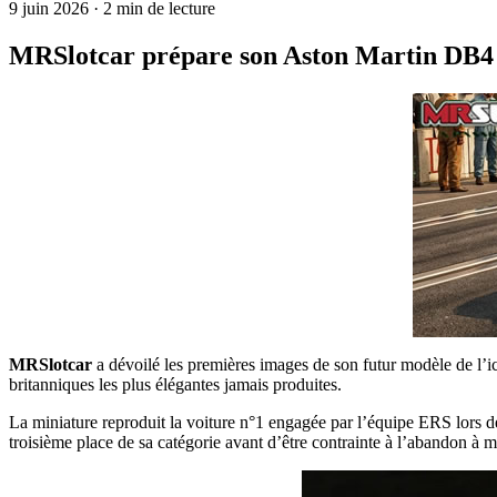
9 juin 2026
·
2 min de lecture
MRSlotcar prépare son Aston Martin DB4 
MRSlotcar
a dévoilé les premières images de son futur modèle de l’
britanniques les plus élégantes jamais produites.
La miniature reproduit la voiture n°1 engagée par l’équipe ERS lors 
troisième place de sa catégorie avant d’être contrainte à l’abandon à 