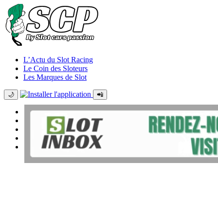
L’Actu du Slot Racing
Le Coin des Sloteurs
Les Marques de Slot
🌙
📲