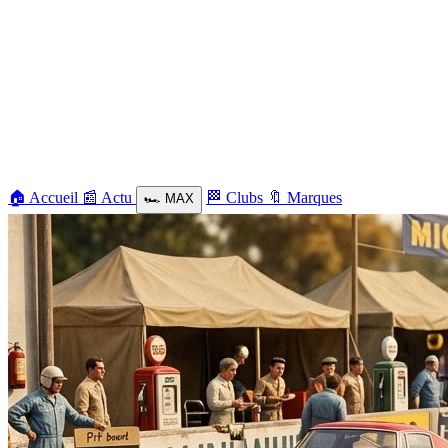
🏠
Accueil
📰
Actu
🏁
Clubs
🔖
Marques
🏎️
MAX