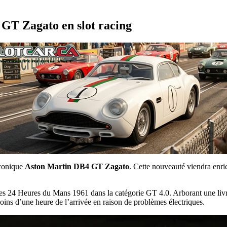
GT Zagato en slot racing
iconique
Aston Martin DB4 GT Zagato
. Cette nouveauté viendra enri
des 24 Heures du Mans 1961 dans la catégorie GT 4.0. Arborant une liv
moins d’une heure de l’arrivée en raison de problèmes électriques.