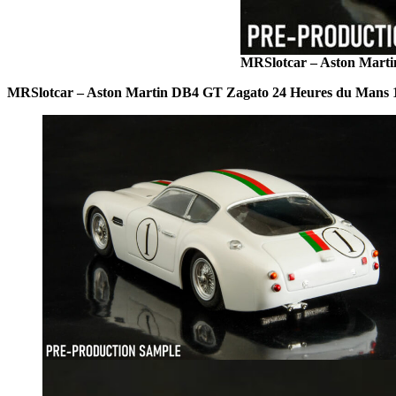
MRSlotcar – Aston Mart
MRSlotcar – Aston Martin DB4 GT Zagato 24 Heures du Mans 