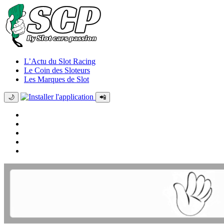
L’Actu du Slot Racing
Le Coin des Sloteurs
Les Marques de Slot
🌙
📲