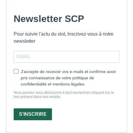
Newsletter SCP
Pour suivre l'actu du slot, Inscrivez-vous à notre
newsletter
J'accepte de recevoir vos e-mails et confirme avoir
pris connaissance de votre politique de
confidentialité et mentions légales.
Vous pouvez vous désinscrire à tout moment en cliquant sur le
lien présent dans nos emails.
S'INSCRIRE