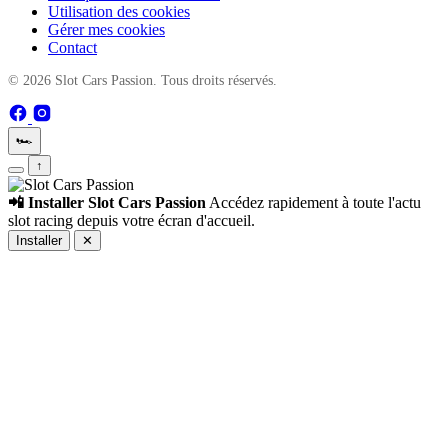
Utilisation des cookies
Gérer mes cookies
Contact
© 2026 Slot Cars Passion. Tous droits réservés.
🏎️
↑
📲 Installer Slot Cars Passion
Accédez rapidement à toute l'actu
slot racing depuis votre écran d'accueil.
Installer
✕