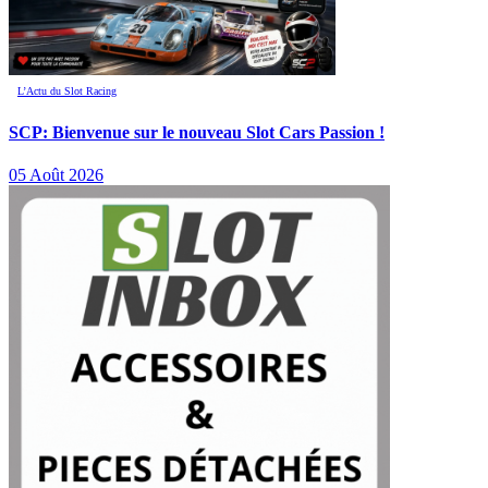
L’Actu du Slot Racing
SCP: Bienvenue sur le nouveau Slot Cars Passion !
05 Août 2026