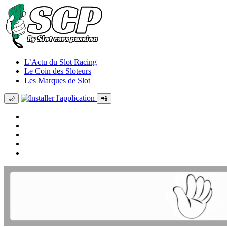
L’Actu du Slot Racing
Le Coin des Sloteurs
Les Marques de Slot
🌙
📲