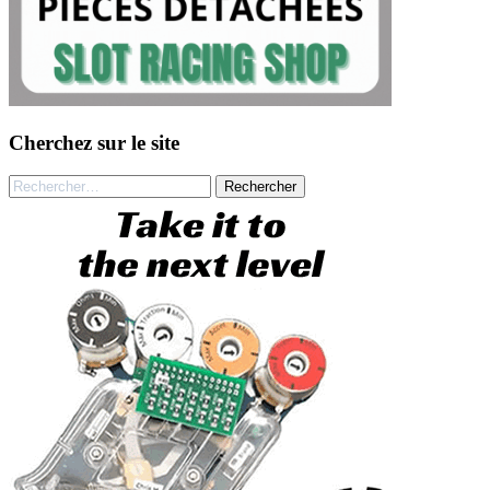
Cherchez sur le site
Rechercher :