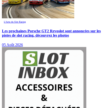
L’Actu du Slot Racing
Les prochaines Porsche GT2 Revoslot sont annoncées sur les
pistes de slot racing, découvrez les photos
05 Août 2026