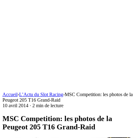
Accueil
›
L’Actu du Slot Racing
›
MSC Competition: les photos de la
Peugeot 205 T16 Grand-Raid
10 avril 2014
·
2 min de lecture
MSC Competition: les photos de la
Peugeot 205 T16 Grand-Raid