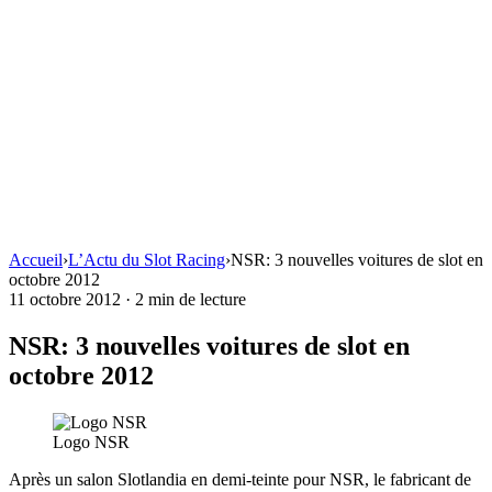
Accueil
›
L’Actu du Slot Racing
›
NSR: 3 nouvelles voitures de slot en
octobre 2012
11 octobre 2012
·
2 min de lecture
NSR: 3 nouvelles voitures de slot en
octobre 2012
Logo NSR
Après un salon Slotlandia en demi-teinte pour NSR, le fabricant de