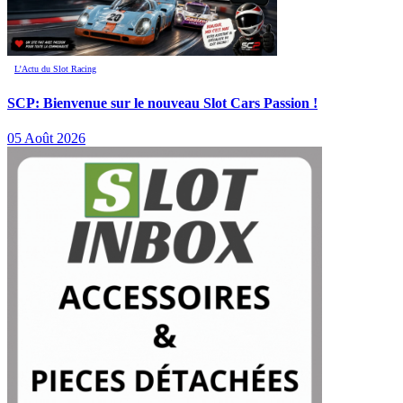
L’Actu du Slot Racing
SCP: Bienvenue sur le nouveau Slot Cars Passion !
05 Août 2026