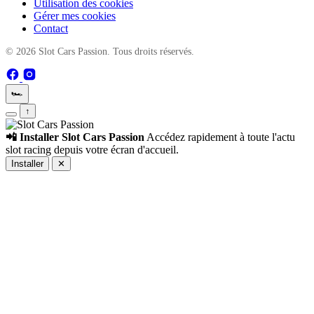
Utilisation des cookies
Gérer mes cookies
Contact
© 2026 Slot Cars Passion. Tous droits réservés.
🏎️
↑
📲 Installer Slot Cars Passion
Accédez rapidement à toute l'actu
slot racing depuis votre écran d'accueil.
Installer
✕