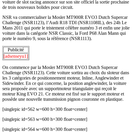
voiture de slot racing annonce sur son site officiel la sortie prochaine
de trois nouveaux bolides pour circuit.
NSR va commercialiser la Mosler MT900R EVO3 Dutch Supercar
Challenge (NSR1123), l’Audi R18 TDI (NSR1108IL), des 24h Le
Mans 2011 qui porte le tristement célèbre numéro 3 et enfin une jolie
voiture dans la catégorie NSR Classic, la Ford P68 Alan Mann qui
porte le numéro 9, sous la référence (NSR1113).
Publicité
[adsenseyu1]
On commence par la Mosler MT900R EVO3 Dutch Supercar
Challenge (NSR1123). Cette voiture sortira au choix du sloteur dans
les 3 catégories de positionnement moteur, Inline, Anglewinder et
Sidewinder. En ce qui concerne, la position anglewinder, la voiture
sera proposée avec un supportmoteur triangulaire qui reçoit le
moteur King EVO 21. Ce moteur est fixé sur le support moteur et
possède une nouvelle transmission pignon couronne en plastique.
[singlepic id=562 w=600 h=300 float=center]
[singlepic id=563 w=600 h=300 float=center]
[singlepic id=564 w=600 h=300 float=center]