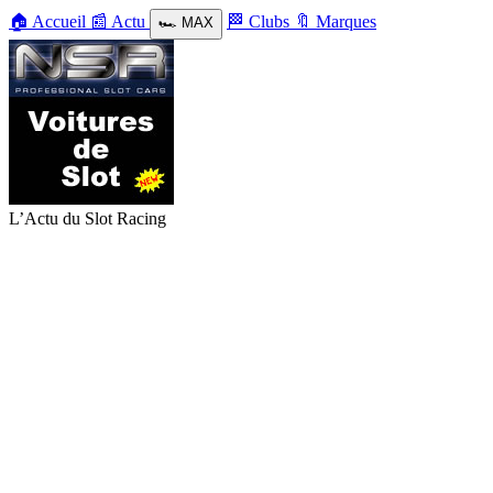
🏠
Accueil
📰
Actu
🏁
Clubs
🔖
Marques
🏎️
MAX
L’Actu du Slot Racing