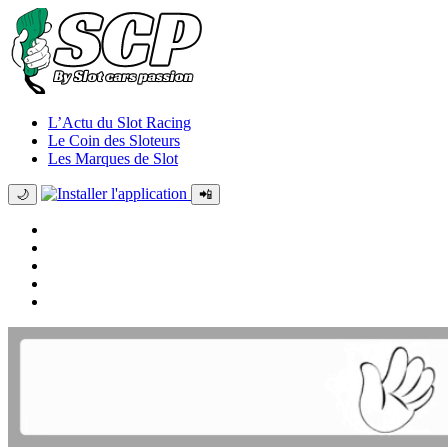
L’Actu du Slot Racing
Le Coin des Sloteurs
Les Marques de Slot
🌙
📲