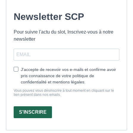
Newsletter SCP
Pour suivre l'actu du slot, Inscrivez-vous à notre
newsletter
J'accepte de recevoir vos e-mails et confirme avoir
pris connaissance de votre politique de
confidentialité et mentions légales.
Vous pouvez vous désinscrire à tout moment en cliquant sur le
lien présent dans nos emails.
S'INSCRIRE