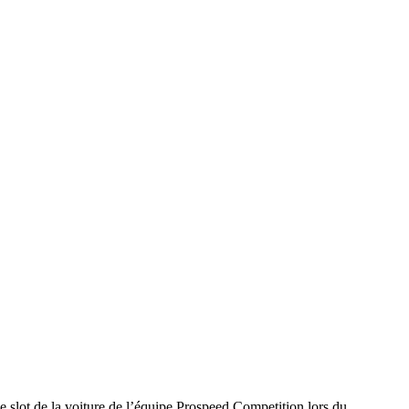
e slot de la voiture de l’équipe Prospeed Competition lors du