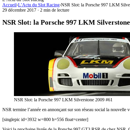
Accueil
›
L’Actu du Slot Racing
›
NSR Slot: la Porsche 997 LKM Silve
29 décembre 2017
·
2 min de lecture
NSR Slot: la Porsche 997 LKM Silverstone
NSR Slot: la Porsche 997 LKM Silverstone 2009 #61
NSR termine l’année en annonçant sur son réseau social la nouvelle v
[singlepic id=3932 w=800 h=556 float=center]
Voici la prochaine livrée de la Porsche 997 GT3 RSR de chez NSR. Cette