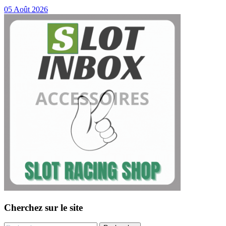
05 Août 2026
Cherchez sur le site