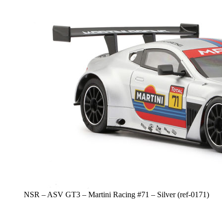
NSR – ASV GT3 – Martini Racing #71 – Silver (ref-0171)