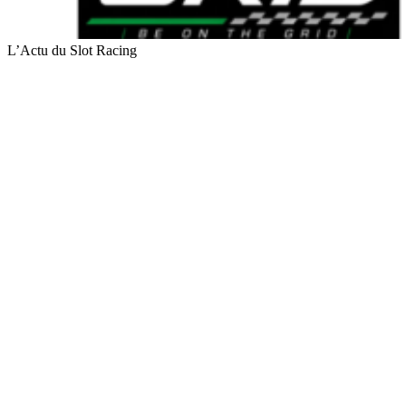
L’Actu du Slot Racing