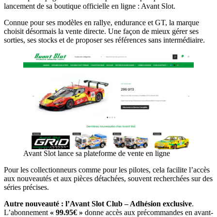
lancement de sa boutique officielle en ligne : Avant Slot.
Connue pour ses modèles en rallye, endurance et GT, la marque
choisit désormais la vente directe. Une façon de mieux gérer ses
sorties, ses stocks et de proposer ses références sans intermédiaire.
Avant Slot lance sa plateforme de vente en ligne
Pour les collectionneurs comme pour les pilotes, cela facilite l’accès
aux nouveautés et aux pièces détachées, souvent recherchées sur des
séries précises.
Autre nouveauté : l’Avant Slot Club – Adhésion exclusive
.
L’abonnement
« 99.95€ »
donne accès aux précommandes en avant-