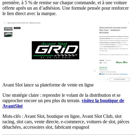
première, à 5 % de remise sur chaque commande, et à une voiture
offerte après un an d’adhésion. Une formule pensée pour renforcer
le lien direct avec la marque.
Avant Slot lance sa plateforme de vente en ligne
Une stratégie claire : reprendre le volant de la distribution et se
rapprocher encore un peu plus du terrain.
visitez la boutique de
AvantSlot
Mots-clés : Avant Slot, boutique en ligne, Avant Slot Club, slot
racing, slot cars, vente directe, e-commerce, voitures de slot, pièces
détachées, accessoires slot, fabricant espagnol