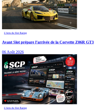
L’Actu du Slot Racing
Avant Slot prépare l’arrivée de la Corvette Z06R GT3
06 Août 2026
L’Actu du Slot Racing