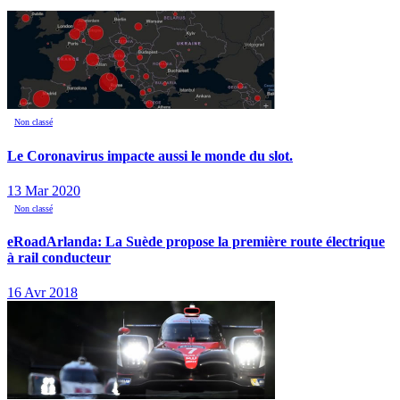
Non classé
Le Coronavirus impacte aussi le monde du slot.
13 Mar 2020
Non classé
eRoadArlanda: La Suède propose la première route électrique
à rail conducteur
16 Avr 2018