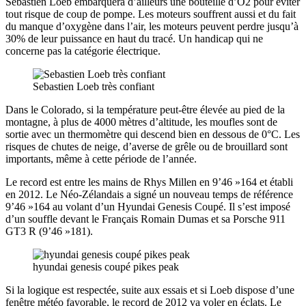
Sébastien Loeb embarquera d’ailleurs une bouteille d’O2 pour éviter
tout risque de coup de pompe. Les moteurs souffrent aussi et du fait
du manque d’oxygène dans l’air, les moteurs peuvent perdre jusqu’à
30% de leur puissance en haut du tracé. Un handicap qui ne
concerne pas la catégorie électrique.
Sebastien Loeb très confiant
Dans le Colorado, si la température peut-être élevée au pied de la
montagne, à plus de 4000 mètres d’altitude, les moufles sont de
sortie avec un thermomètre qui descend bien en dessous de 0°C. Les
risques de chutes de neige, d’averse de grêle ou de brouillard sont
importants, même à cette période de l’année.
Le record est entre les mains de Rhys Millen en 9’46 »164 et établi
en 2012. Le Néo-Zélandais a signé un nouveau temps de référence
9’46 »164 au volant d’un Hyundai Genesis Coupé. Il s’est imposé
d’un souffle devant le Français Romain Dumas et sa Porsche 911
GT3 R (9’46 »181).
hyundai genesis coupé pikes peak
Si la logique est respectée, suite aux essais et si Loeb dispose d’une
fenêtre météo favorable, le record de 2012 va voler en éclats. Le