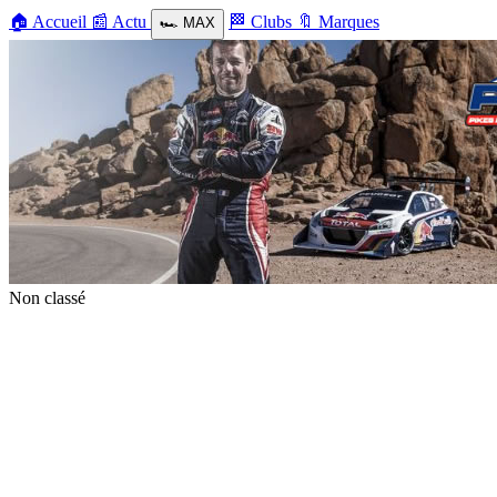
🏠
Accueil
📰
Actu
🏁
Clubs
🔖
Marques
🏎️
MAX
Non classé