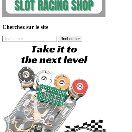
Cherchez sur le site
Rechercher :