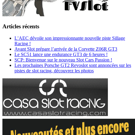
Articles récents
L’AEC dévoile son impressionnante nouvelle piste Sillage
Racing !
Avant Slot prépare l’arrivée de la Corvette Z06R GT3
Le SC51 lance une endurance GT3 de 6 heures !
SCP: Bienvenue sur le nouveau Slot Cars Passion !
Les prochaines Porsche GT2 Revoslot sont annoncées sur les
pistes de slot racing, découvrez les photos