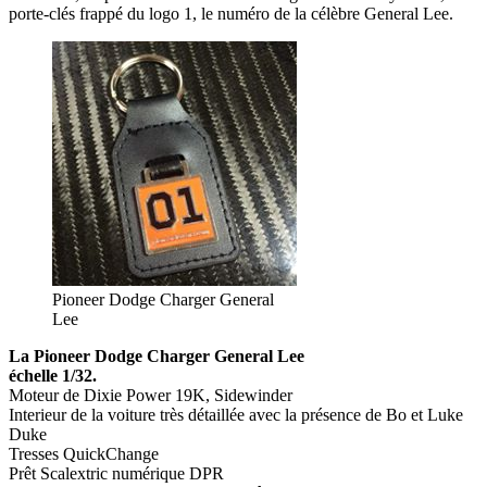
porte-clés frappé du logo 1, le numéro de la célèbre General Lee.
Pioneer Dodge Charger General
Lee
La Pioneer Dodge Charger General Lee
échelle 1/32.
Moteur de Dixie Power 19K, Sidewinder
Interieur de la voiture très détaillée avec la présence de Bo et Luke
Duke
Tresses QuickChange
Prêt Scalextric numérique DPR