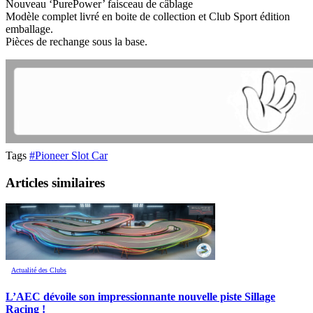
Nouveau ‘PurePower’ faisceau de câblage
Modèle complet livré en boite de collection et Club Sport édition
emballage.
Pièces de rechange sous la base.
Tags
#Pioneer Slot Car
Articles similaires
Actualité des Clubs
L’AEC dévoile son impressionnante nouvelle piste Sillage
Racing !