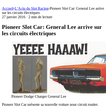
Accueil
›
L’Actu du Slot Racing
›
Pioneer Slot Car: General Lee arrive
sur les circuits électriques
27 janvier 2016
·
2 min de lecture
Pioneer Slot Car: General Lee arrive sur
les circuits électriques
Pioneer Dodge Charger General Lee
Pioneer Slot Car présente sa nouvelle voiture pour circuit routier.