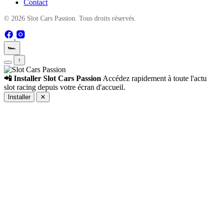
Contact
© 2026 Slot Cars Passion. Tous droits réservés.
🏎️
↑
📲 Installer Slot Cars Passion
Accédez rapidement à toute l'actu
slot racing depuis votre écran d'accueil.
Installer
✕