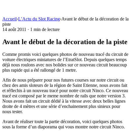
Accueil
›
L’Actu du Slot Racing
›
Avant le début de la décoration de la
piste
14 août 2011
·
1 min de lecture
Avant le début de la décoration de la piste
Comme promis voici quelques photos de nouveau tracé du circuit de
voiture électriques miniatures de l’EtratSlot. Depuis quelques temps
déjà nous roulons avec nos bolides sur ce nouveau circuit beaucoup
plus rapide qui a été rallongé de 1 metre.
Afin de nous préparer pour nos futures courses sur notre circuit ou
chez des amis sloteurs de la région de Saint Etienne, nous avons fait
et réflechis à un nouveau tracé pour notre circuit Ninco. Ce nouveau
tracé est composé par le meme nombre de rails que notre version 3.
Nous avons fait un circuit dédié à la vitesse avec deux belles lignes
droite de 4 mètres et une série d’enchainement plus sinieux pour
nous tester.
Avant de réaliser toute la partie décoration, voici quelques photos
sous la forme d’un diaporama qui vous montre notre circuit Ninco.