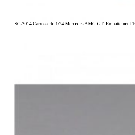
SC-3914 Carrosserie 1/24 Mercedes AMG GT. Empattement 1