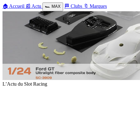
🏠
Accueil
📰
Actu
🏁
Clubs
🔖
Marques
🏎️
MAX
L’Actu du Slot Racing