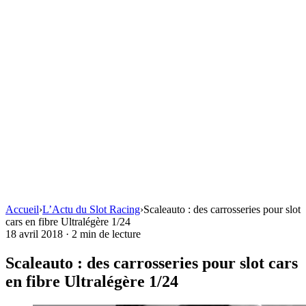
Accueil
›
L’Actu du Slot Racing
›
Scaleauto : des carrosseries pour slot
cars en fibre Ultralégère 1/24
18 avril 2018
·
2 min de lecture
Scaleauto : des carrosseries pour slot cars
en fibre Ultralégère 1/24