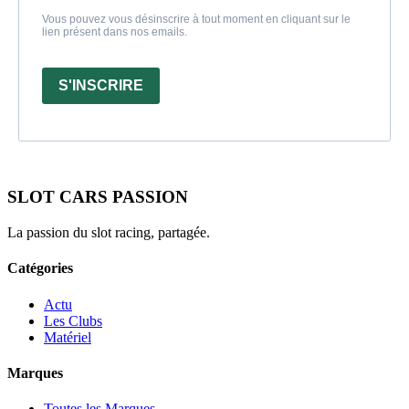
Vous pouvez vous désinscrire à tout moment en cliquant sur le
lien présent dans nos emails.
S'INSCRIRE
SLOT CARS PASSION
La passion du slot racing, partagée.
Catégories
Actu
Les Clubs
Matériel
Marques
Toutes les Marques