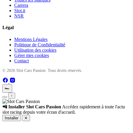
Carrera
Slot.it
NSR
Légal
Mentions Légales
Politique de Confidentialité
Utilisation des cookies
Gérer mes cookies
Contact
© 2026 Slot Cars Passion. Tous droits réservés.
🏎️
↑
📲 Installer Slot Cars Passion
Accédez rapidement à toute l'actu
slot racing depuis votre écran d'accueil.
Installer
✕