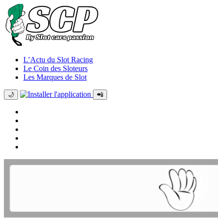
L’Actu du Slot Racing
Le Coin des Sloteurs
Les Marques de Slot
🌙
📲