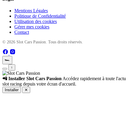
Mentions Légales
Politique de Confidentialité
Utilisation des cookies
Gérer mes cookies
Contact
© 2026 Slot Cars Passion. Tous droits réservés.
🏎️
↑
📲 Installer Slot Cars Passion
Accédez rapidement à toute l'actu
slot racing depuis votre écran d'accueil.
Installer
✕