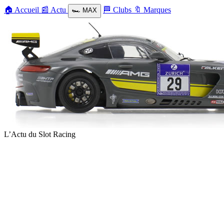
🏠
Accueil
📰
Actu
🏁
Clubs
🔖
Marques
🏎️
MAX
L’Actu du Slot Racing