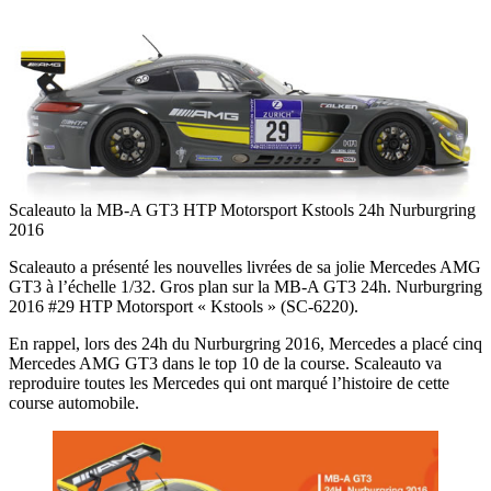
Scaleauto la MB-A GT3 HTP Motorsport Kstools 24h Nurburgring
2016
Scaleauto a présenté les nouvelles livrées de sa jolie Mercedes AMG
GT3 à l’échelle 1/32. Gros plan sur la MB-A GT3 24h. Nurburgring
2016 #29 HTP Motorsport « Kstools » (SC-6220).
En rappel, lors des 24h du Nurburgring 2016, Mercedes a placé cinq
Mercedes AMG GT3 dans le top 10 de la course. Scaleauto va
reproduire toutes les Mercedes qui ont marqué l’histoire de cette
course automobile.