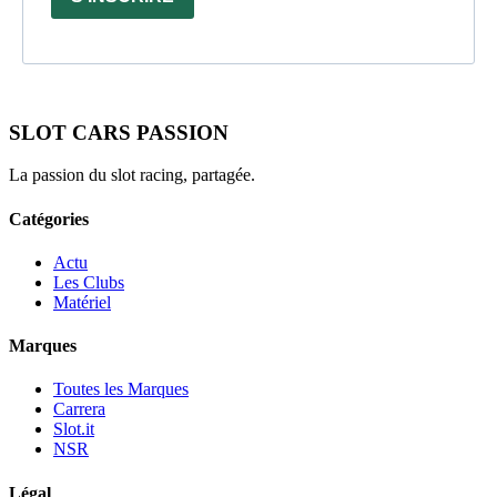
SLOT CARS PASSION
La passion du slot racing, partagée.
Catégories
Actu
Les Clubs
Matériel
Marques
Toutes les Marques
Carrera
Slot.it
NSR
Légal