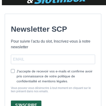
Newsletter SCP
Pour suivre l'actu du slot, Inscrivez-vous à notre
newsletter
J'accepte de recevoir vos e-mails et confirme avoir
pris connaissance de votre politique de
confidentialité et mentions légales.
Vous pouvez vous désinscrire à tout moment en cliquant sur le
lien présent dans nos emails.
S'INSCRIRE