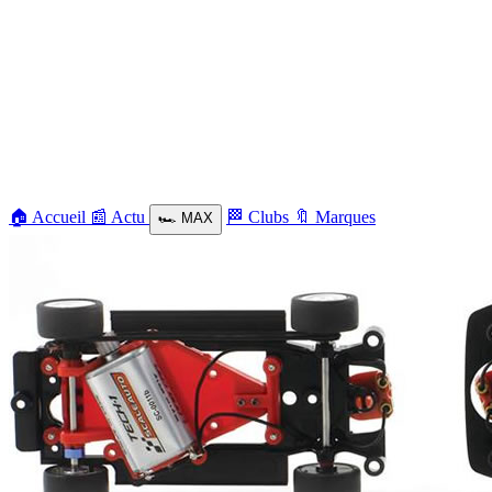
🏠
Accueil
📰
Actu
🏁
Clubs
🔖
Marques
🏎️
MAX