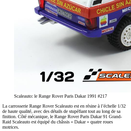
Scaleauto: le Range Rover Paris Dakar 1991 #217
La carrosserie Range Rover Scaleauto est en résine à l’échelle 1/32
de haute qualité, avec des détails de stupéfiant tout au long de sa
finition. Côté mécanique, le Range Rover Paris Dakar 91 Grand-
Raid Scaleauto est équipé du châssis « Dakar » quatre roues
motrices.