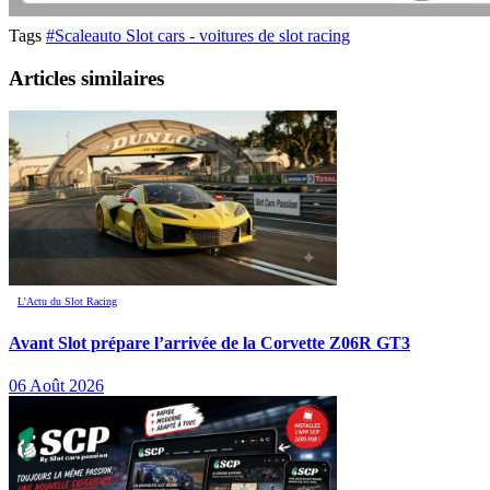
Tags
#Scaleauto Slot cars - voitures de slot racing
Articles similaires
L’Actu du Slot Racing
Avant Slot prépare l’arrivée de la Corvette Z06R GT3
06 Août 2026