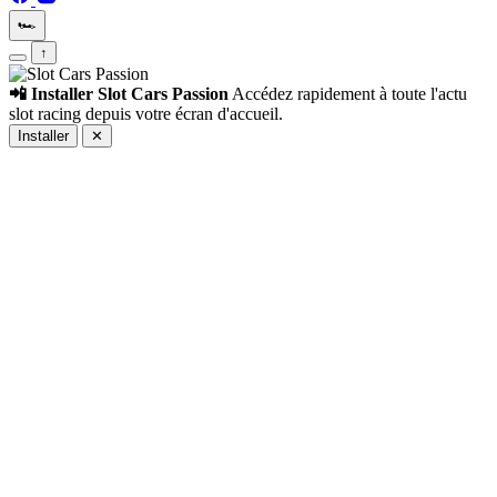
🏎️
↑
📲 Installer Slot Cars Passion
Accédez rapidement à toute l'actu
slot racing depuis votre écran d'accueil.
Installer
✕