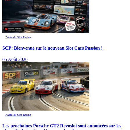
L’Actu du Slot Racing
SCP: Bienvenue sur le nouveau Slot Cars Passion !
05 Août 2026
L’Actu du Slot Racing
Les prochaines Porsche GT2 Revoslot sont annoncées sur les