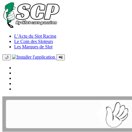
L’Actu du Slot Racing
Le Coin des Sloteurs
Les Marques de Slot
🌙
📲