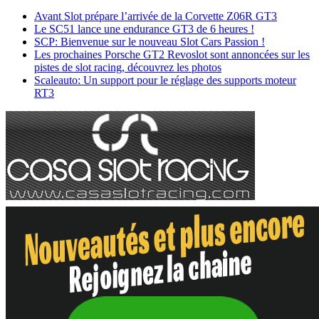
Avant Slot prépare l’arrivée de la Corvette Z06R GT3
Le SC51 lance une endurance GT3 de 6 heures !
SCP: Bienvenue sur le nouveau Slot Cars Passion !
Les prochaines Porsche GT2 Revoslot sont annoncées sur les
pistes de slot racing, découvrez les photos
Scaleauto: Un support pour le réglage des supports moteur
RT3