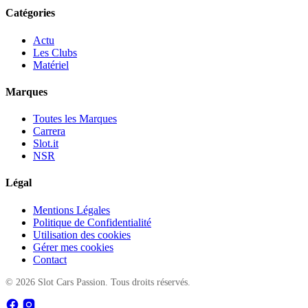
Catégories
Actu
Les Clubs
Matériel
Marques
Toutes les Marques
Carrera
Slot.it
NSR
Légal
Mentions Légales
Politique de Confidentialité
Utilisation des cookies
Gérer mes cookies
Contact
© 2026 Slot Cars Passion. Tous droits réservés.