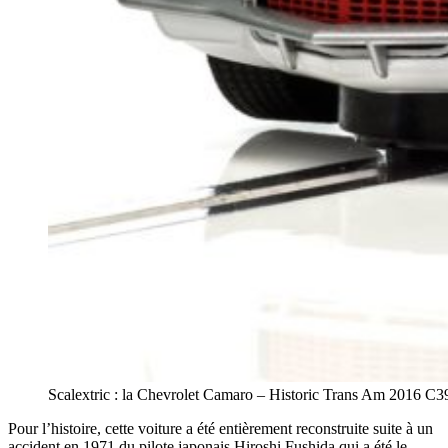
Scalextric : la Chevrolet Camaro – Historic Trans Am 2016 C3
Pour l’histoire, cette voiture a été entièrement reconstruite suite à un
accident en 1971 du pilote japonais Hiroshi Fushida qui a été le