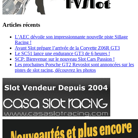
Articles récents
L’AEC dévoile son impressionnante nouvelle piste Sillage
Racing !
Avant Slot prépare l’arrivée de la Corvette Z06R GT3
Le SC51 lance une endurance GT3 de 6 heures !
SCP: Bienvenue sur le nouveau Slot Cars Passion !
Les prochaines Porsche GT2 Revoslot sont annoncées sur les
pistes de slot racing, découvrez les photos