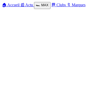
🏠
Accueil
📰
Actu
🏁
Clubs
🔖
Marques
🏎️
MAX