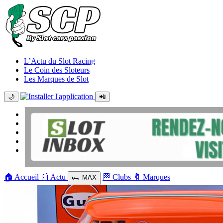
L’Actu du Slot Racing
Le Coin des Sloteurs
Les Marques de Slot
🌙
📲
🏠
Accueil
📰
Actu
🏁
Clubs
🔖
Marques
🏎️
MAX