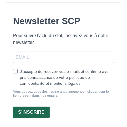
Newsletter SCP
Pour suivre l'actu du slot, Inscrivez-vous à notre
newsletter
J'accepte de recevoir vos e-mails et confirme avoir
pris connaissance de votre politique de
confidentialité et mentions légales.
Vous pouvez vous désinscrire à tout moment en cliquant sur le
lien présent dans nos emails.
S'INSCRIRE