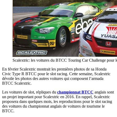
Scalextric: les voitures du BTCC Touring Car Challenge pour le
En février Scalextric montrait les premières photos de sa Honda
Civic Type R BTCC pour le slot racing. Cette semaine, Scalextric
dévoile les photos des autres voitures qui composent l’armada
BTCC Scalextric.
Les voitures de slot, répliques du
championnat BTCC
anglais sont
un projet important pour Scalextric en 2016. En rappel, Scalextric
proposera dans quelques mois, les reproductions pour le slot racing
des voitures du championnat anglais de voitures de tourisme le
BTCC.