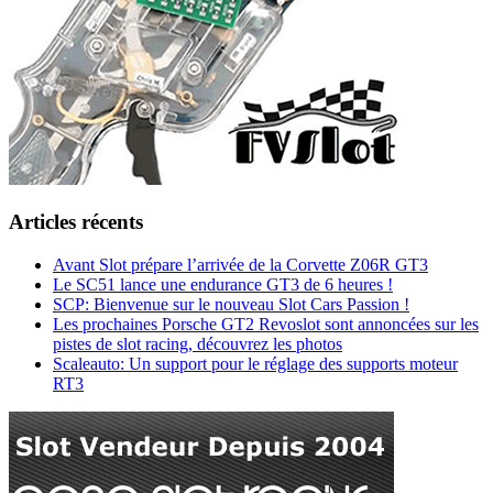
Articles récents
Avant Slot prépare l’arrivée de la Corvette Z06R GT3
Le SC51 lance une endurance GT3 de 6 heures !
SCP: Bienvenue sur le nouveau Slot Cars Passion !
Les prochaines Porsche GT2 Revoslot sont annoncées sur les
pistes de slot racing, découvrez les photos
Scaleauto: Un support pour le réglage des supports moteur
RT3