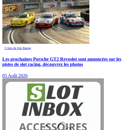
L’Actu du Slot Racing
Les prochaines Porsche GT2 Revoslot sont annoncées sur les
pistes de slot racing, découvrez les photos
05 Août 2026