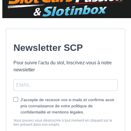
Newsletter SCP
Pour suivre l'actu du slot, Inscrivez-vous à notre
newsletter
J'accepte de recevoir vos e-mails et confirme avoir
pris connaissance de votre politique de
confidentialité et mentions légales.
Vous pouvez vous désinscrire à tout moment en cliquant sur le
lien présent dans nos emails.