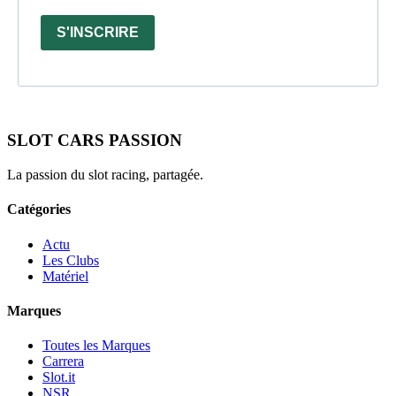
S'INSCRIRE
SLOT CARS PASSION
La passion du slot racing, partagée.
Catégories
Actu
Les Clubs
Matériel
Marques
Toutes les Marques
Carrera
Slot.it
NSR