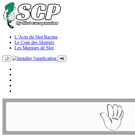
L’Actu du Slot Racing
Le Coin des Sloteurs
Les Marques de Slot
🌙
📲