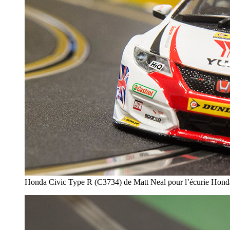
Honda Civic Type R (C3734) de Matt Neal pour l’écurie Hon