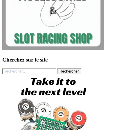
Cherchez sur le site
Rechercher :