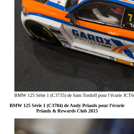
BMW 125 Série 1 (C3735) de Sam Tordoff pour l’écurie JC
BMW 125 Série 1 (C3784) de Andy Priaulx pour l’écurie
Priaulx & Rewards Club 2015