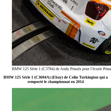
BMW 125 Série 1 (C3784) de Andy Priaulx pour l’écurie Pri
BMW 125 Série 1 (C3694A) (Ebay) de Colin Turkington qui a
remporté le championnat en 2014