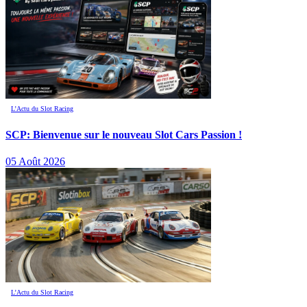
L’Actu du Slot Racing
SCP: Bienvenue sur le nouveau Slot Cars Passion !
05 Août 2026
L’Actu du Slot Racing