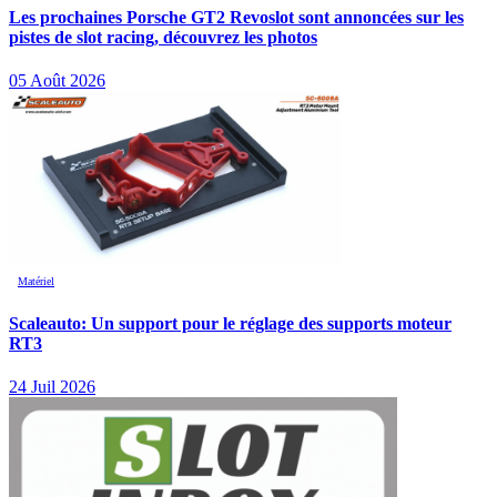
Les prochaines Porsche GT2 Revoslot sont annoncées sur les
pistes de slot racing, découvrez les photos
05 Août 2026
Matériel
Scaleauto: Un support pour le réglage des supports moteur
RT3
24 Juil 2026