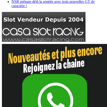
NSR prépare déjà la rentrée avec trois nouvelles GT de
caractère !