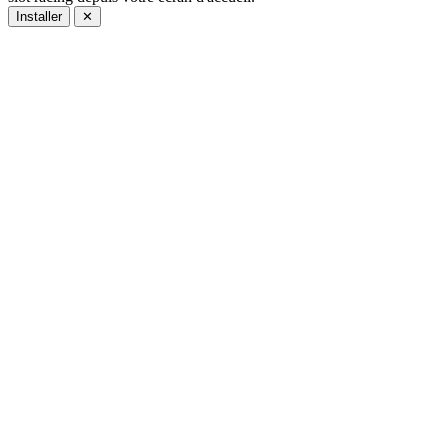
Installer
✕