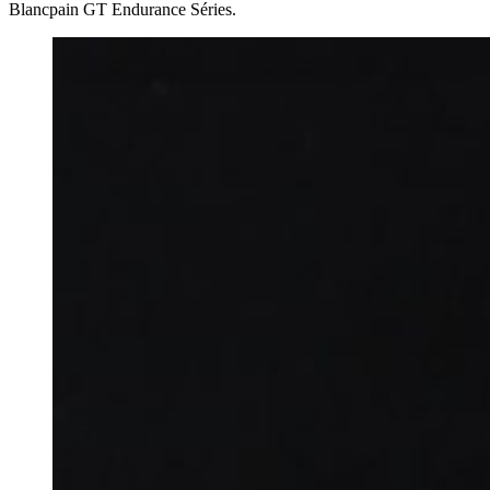
Blancpain GT Endurance Séries.